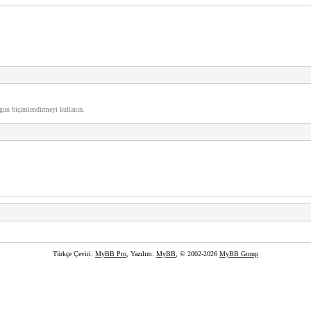
gun biçimlendirmeyi kullanın.
Türkçe Çeviri:
MyBB Pro
, Yazılım:
MyBB
, © 2002-2026
MyBB Group