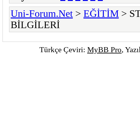
Uni-Forum.Net
>
EĞİTİM
> S
BİLGİLERİ
Türkçe Çeviri:
MyBB Pro
, Yaz