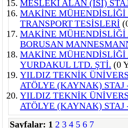
MESLEKİ ALAN (ISI) STA
MAKİNE MÜHENDİSLİĞİ M
TRANSPORT TESİSLERİ
(
MAKİNE MÜHENDİSLİĞİ 
BORUSAN MANNESMANN 
MAKİNE MÜHENDİSLİĞİ 
YURDAKUL LTD. ŞTİ.
(0 Y
YILDIZ TEKNİK ÜNİVER
ATÖLYE (KAYNAK) STAJ
YILDIZ TEKNİK ÜNİVER
ATÖLYE (KAYNAK) STAJ 
Sayfalar:
1
2
3
4
5
6
7