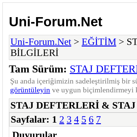
Uni-Forum.Net
Uni-Forum.Net
>
EĞİTİM
> S
BİLGİLERİ
Tam Sürüm:
STAJ DEFTER
Şu anda içeriğimizin sadeleştirilmiş bi
görüntüleyin
ve uygun biçimlendirmeyi k
STAJ DEFTERLERİ & STAJ
Sayfalar:
1
2
3
4
5
6
7
Duyurular