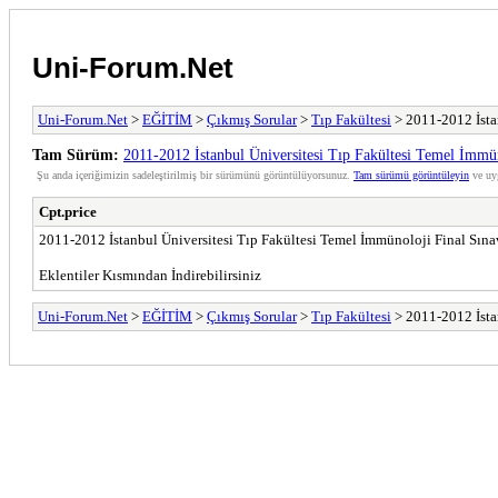
Uni-Forum.Net
Uni-Forum.Net
>
EĞİTİM
>
Çıkmış Sorular
>
Tıp Fakültesi
> 2011-2012 İsta
Tam Sürüm:
2011-2012 İstanbul Üniversitesi Tıp Fakültesi Temel İmmün
Şu anda içeriğimizin sadeleştirilmiş bir sürümünü görüntülüyorsunuz.
Tam sürümü görüntüleyin
ve uy
Cpt.price
2011-2012 İstanbul Üniversitesi Tıp Fakültesi Temel İmmünoloji Final Sına
Eklentiler Kısmından İndirebilirsiniz
Uni-Forum.Net
>
EĞİTİM
>
Çıkmış Sorular
>
Tıp Fakültesi
> 2011-2012 İsta