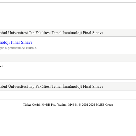
nbul Üniversitesi Tıp Fakültesi Temel İmmünoloji Final Sınavı
oloji Final Sınavı
gun biçimlendirmeyi kullanın.
vı
nbul Üniversitesi Tıp Fakültesi Temel İmmünoloji Final Sınavı
Türkçe Çeviri:
MyBB Pro
, Yazılım:
MyBB
, © 2002-2026
MyBB Group