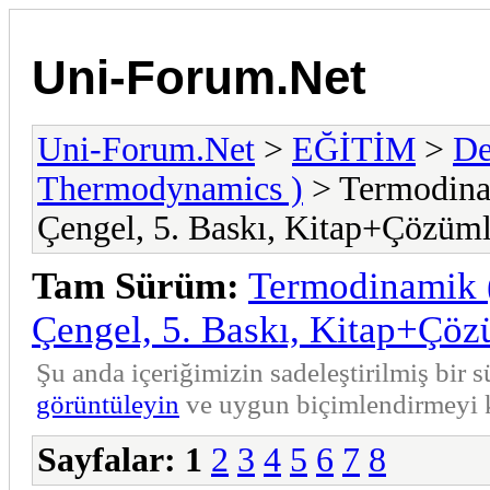
Uni-Forum.Net
Uni-Forum.Net
>
EĞİTİM
>
De
Thermodynamics )
> Termodina
Çengel, 5. Baskı, Kitap+Çözüml
Tam Sürüm:
Termodinamik 
Çengel, 5. Baskı, Kitap+Çöz
Şu anda içeriğimizin sadeleştirilmiş bi
görüntüleyin
ve uygun biçimlendirmeyi k
Sayfalar:
1
2
3
4
5
6
7
8