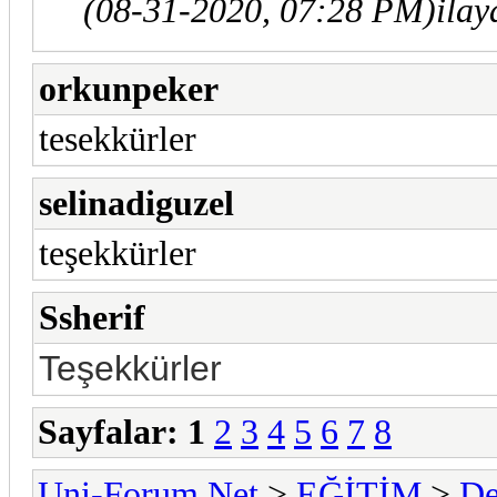
(08-31-2020, 07:28 PM)
ilay
orkunpeker
tesekkürler
selinadiguzel
teşekkürler
Ssherif
Teşekkürler
Sayfalar:
1
2
3
4
5
6
7
8
Uni-Forum.Net
>
EĞİTİM
>
De