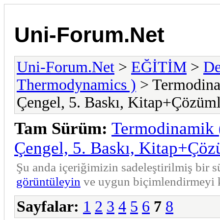
Uni-Forum.Net
Uni-Forum.Net
>
EĞİTİM
>
De
Thermodynamics )
> Termodina
Çengel, 5. Baskı, Kitap+Çözüml
Tam Sürüm:
Termodinamik 
Çengel, 5. Baskı, Kitap+Çöz
Şu anda içeriğimizin sadeleştirilmiş bi
görüntüleyin
ve uygun biçimlendirmeyi k
Sayfalar:
1
2
3
4
5
6
7
8