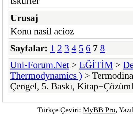
tskurler
Urusaj
Konu nasil acioz
Sayfalar:
1
2
3
4
5
6
7
8
Uni-Forum.Net
>
EĞİTİM
>
De
Thermodynamics )
> Termodina
Çengel, 5. Baskı, Kitap+Çözüml
Türkçe Çeviri:
MyBB Pro
, Yaz