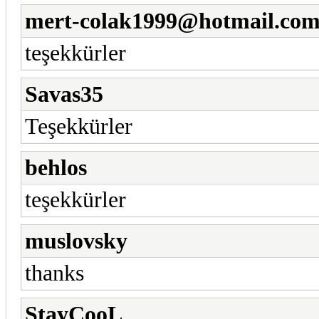
mert-colak1999@hotmail.co
teşekkürler
Savas35
Teşekkürler
behlos
teşekkürler
muslovsky
thanks
StayCooL