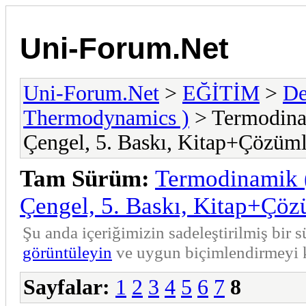
Uni-Forum.Net
Uni-Forum.Net
>
EĞİTİM
>
De
Thermodynamics )
> Termodina
Çengel, 5. Baskı, Kitap+Çözüml
Tam Sürüm:
Termodinamik 
Çengel, 5. Baskı, Kitap+Çöz
Şu anda içeriğimizin sadeleştirilmiş bi
görüntüleyin
ve uygun biçimlendirmeyi k
Sayfalar:
1
2
3
4
5
6
7
8