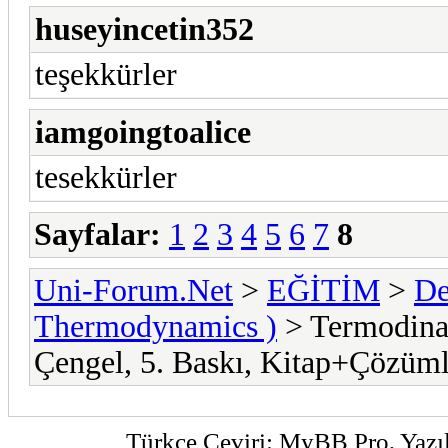
huseyincetin352
teşekkürler
iamgoingtoalice
tesekkürler
Sayfalar:
1
2
3
4
5
6
7
8
Uni-Forum.Net
>
EĞİTİM
>
De
Thermodynamics )
> Termodina
Çengel, 5. Baskı, Kitap+Çözüml
Türkçe Çeviri:
MyBB Pro
, Yaz