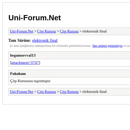
Uni-Forum.Net
Uni-Forum.Net
>
Çöp Kutusu
>
Çöp Kutusu
> elektronik final
Tam Sürüm:
elektronik final
Şu anda içeriğimizin sadeleştirilmiş bir sürümünü görüntülüyorsunuz.
Tam sürümü görüntüleyin
ve uy
begumsevval13
[
attachment=3747
]
Fukukum
Çöp Kutusuna taşınmıştır.
Uni-Forum.Net
>
Çöp Kutusu
>
Çöp Kutusu
> elektronik final