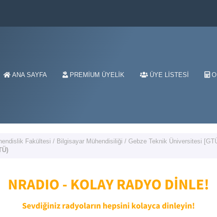
ANA SAYFA
PREMIUM ÜYELIK
ÜYE LISTESI
O
endislik Fakültesi
/
Bilgisayar Mühendisiliği
/
Gebze Teknik Üniversitesi [GT
TÜ)