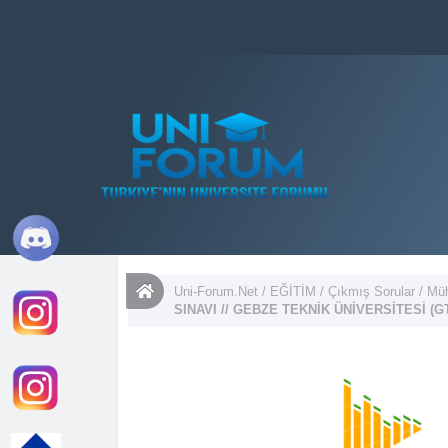
Uni-Forum.Net
/
EĞİTİM
/
Çıkmış Sorular
/
Müh
SINAVI // GEBZE TEKNİK ÜNİVERSİTESİ (G