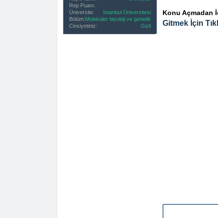
Rep Puanı:
0
Konu Açmadan İçe
Üniversite:
İstanbul Üniversitesi
Bölüm:
Moleküler biyoloji ve genetik
Gitmek İçin Tıkl
Cinsiyetiniz:
Gizli