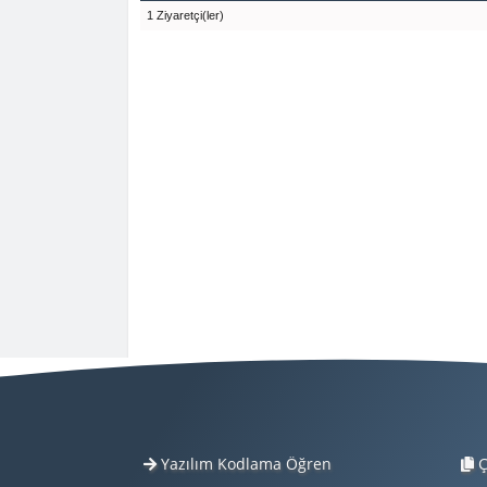
1 Ziyaretçi(ler)
Yazılım Kodlama Öğren
Ç