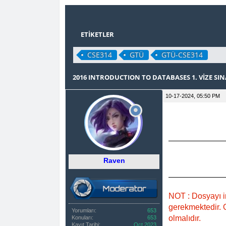
ETIKETLER
CSE314
GTÜ
GTÜ-CSE314
0 OY(LAR) - 0 ORTALAMA
1
2
3
4
5
2016 INTRODUCTION TO DATABASES 1. VİZE SINA
10-17-2024, 05:50 PM
Raven
NOT : Dosyayı i
gerekmektedir. O
Yorumları:
653
olmalıdır.
Konuları:
653
Kayıt Tarihi:
Oct 2023