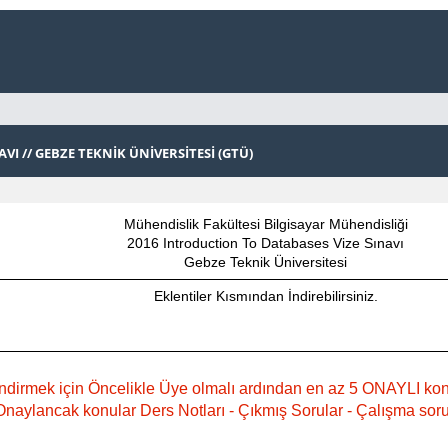
VI // GEBZE TEKNİK ÜNİVERSİTESİ (GTÜ)
Mühendislik Fakültesi Bilgisayar Mühendisliği
2016 Introduction To Databases Vize Sınavı
Gebze Teknik Üniversitesi
Eklentiler Kısmından İndirebilirsiniz.
ndirmek için Öncelikle Üye olmalı ardından en az 5 ONAYLI ko
naylancak konular Ders Notları - Çıkmış Sorular - Çalışma sorula