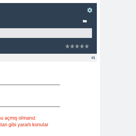
#1
nu açmış olmanız
rı gibi yararlı konular