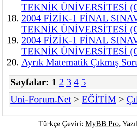
TEKNİK ÜNİVERSİTESİ (
2004 FİZİK-1 FİNAL SINA
TEKNİK ÜNİVERSİTESİ (
2004 FİZİK-1 FİNAL SINA
TEKNİK ÜNİVERSİTESİ (
Ayrık Matematik Çıkmış Sorul
Sayfalar:
1
2
3
4
5
Uni-Forum.Net
>
EĞİTİM
>
Çı
Türkçe Çeviri:
MyBB Pro
, Yaz