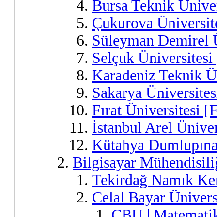
Bursa Teknik Ünive
Çukurova Üniversit
Süleyman Demirel Ü
Selçuk Üniversitesi
Karadeniz Teknik Ü
Sakarya Üniversite
Fırat Üniversitesi [
İstanbul Arel Üniver
Kütahya Dumlupınar
Bilgisayar Mühendisili
Tekirdağ Namık Ke
Celal Bayar Üniver
CBU | Matemati