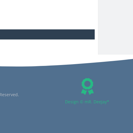
 Reserved.
Design © mR. DeeJay*