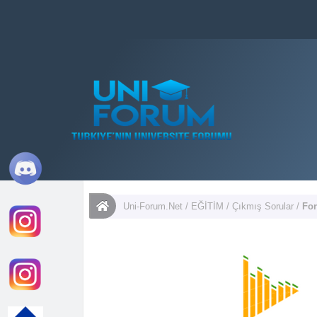
Uni-Forum.Net
/
EĞİTİM
/
Çıkmış Sorular
/
Fo