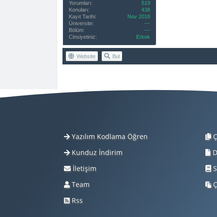
Yorumları:
519
Konuları:
438
Kayıt Tarihi:
Nov 2018
Üniversite:
---
Bölüm:
---
Cinsiyetiniz:
Erkek
Website
Bul
Yazılım Kodlama Öğren
Ç
Kunduz İndirim
D
İletişim
S
Team
Ç
Rss