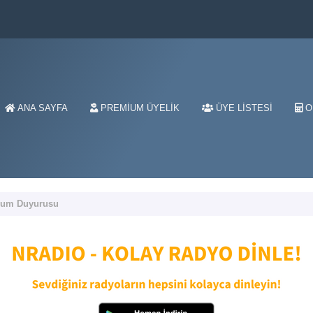
ANA SAYFA
PREMIUM ÜYELIK
ÜYE LISTESI
O
rum Duyurusu