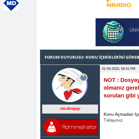
FORUM DUYURUSU: KONU İÇERİKLERİNİ GÖRE
01-04-2020, 05:41 PM
NOT : Dosyay
olmanız gerek
soruları gibi 
mr.deejay
Konu Açmadan İçer
Tıklayınız.