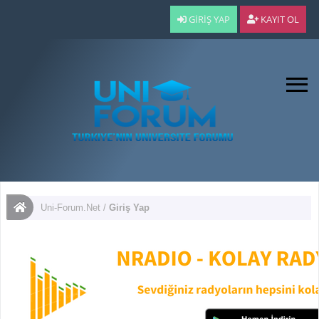
GIRIŞ YAP
KAYIT OL
Uni-Forum.Net
/
Giriş Yap