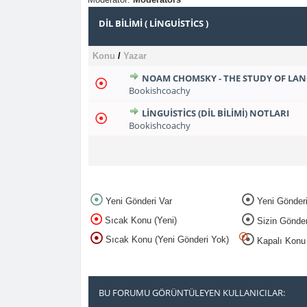
DIL BILIMI ( LINGUISTICS )
Konu
/
Yazar
NOAM CHOMSKY - THE STUDY OF LANG
1
2
3
0 Oy(lar) - Ortalama 5 
Bookishcoachy
LINGUISTICS (DIL BILIMI) NOTLARI
1
2
3
0 Oy(lar) - Ortalama 5 
Bookishcoachy
Yeni Gönderi Var
Yeni Gönder
Sıcak Konu (Yeni)
Sizin Gönderil
Sıcak Konu (Yeni Gönderi Yok)
Kapalı Konu
BU FORUMU GÖRÜNTÜLEYEN KULLANICILAR: