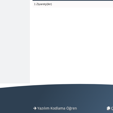
1 Ziyaretçi(ler)
Yazılım Kodlama Öğren
Ç