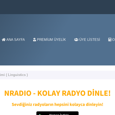
ANA SAYFA
PREMIUM ÜYELIK
ÜYE LISTESI
O
limi ( Linguistics )