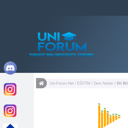
Uni-Forum.Net
/
EĞİTİM
/
Ders Notları
/
Dil Bi