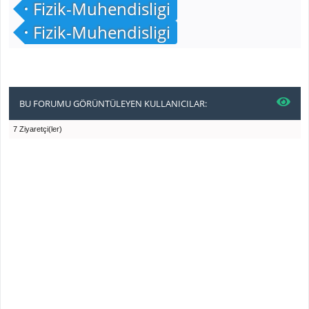
Fizik-Muhendisligi
Fizik-Muhendisligi
BU FORUMU GÖRÜNTÜLEYEN KULLANICILAR:
7 Ziyaretçi(ler)