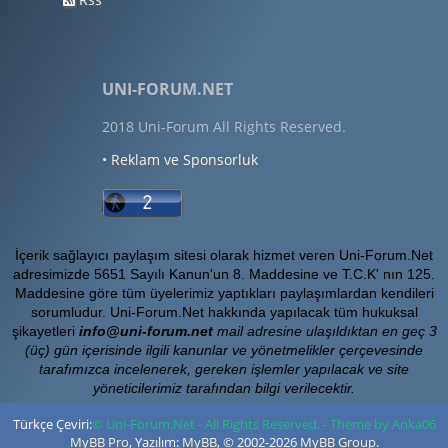
UNI-FORUM.NET
2018 Uni-Forum All Rights Reserved.
• Reklam ve Sponsorluk
İçerik sağlayıcı paylaşım sitesi olarak hizmet veren Uni-Forum.Net
adresimizde 5651 Sayılı Kanun'un 8. Maddesine ve T.C.K' nın 125.
Maddesine göre tüm üyelerimiz yaptıkları paylaşımlardan kendileri
sorumludur. Uni-Forum.Net hakkında yapılacak tüm hukuksal
şikayetleri
info@uni-forum.net
mail adresine ulaşıldıktan en geç 3
(üç) gün içerisinde ilgili kanunlar ve yönetmelikler çerçevesinde
tarafımızca incelenerek, gereken işlemler yapılacak ve site
yöneticilerimiz tarafından bilgi verilecektir.
Türkçe Çeviri:
© Uni-Forum.Net - All Rights Reserved. - Theme by Anka06
MyBB Pro
, Yazılım:
MyBB
, © 2002-2026
MyBB Group
.