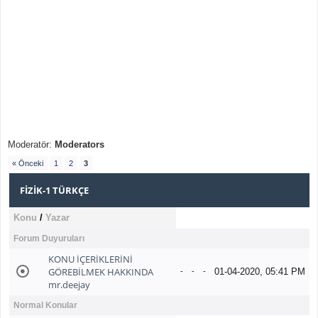
Moderatör:
Moderators
« Önceki
1
2
3
FIZIK-1 TÜRKÇE
Konu
/
Yazar
Forum Duyuruları
KONU İÇERİKLERİNİ
GÖREBİLMEK HAKKINDA
01-04-2020, 05:41 PM
-
-
-
mr.deejay
Normal Konular