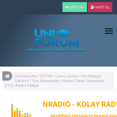
GIRIŞ YAP
KAYIT OL
Uni-Forum.Net
/
EĞİTİM
/
Çıkmış Sorular
/
Fen Edebiyat
Fakültesi
/
Fizik Mühendisliği
/
İstanbul Teknik Üniversitesi
[İTÜ]
/
Fizik-1 Türkçe