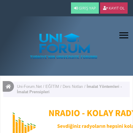
GIRIŞ YAP
KAYIT OL
Uni-Forum.Net
/
EĞİTİM
/
Ders Notları
/
İmalat Yöntemleri -
İmalat Prensipleri