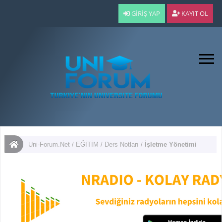
GIRIŞ YAP
KAYIT OL
Uni-Forum.Net
/
EĞİTİM
/
Ders Notları
/
İşletme Yönetimi