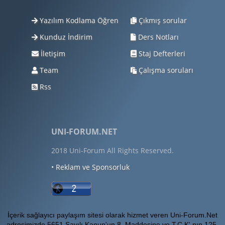
Yazılım Kodlama Öğren
Çıkmış sorular
Kunduz İndirim
Ders Notları
İletişim
Staj Defterleri
Team
Çalışma soruları
Rss
UNI-FORUM.NET
2018 Uni-Forum All Rights Reserved.
• Reklam ve Sponsorluk
İçerik sağlayıcı paylaşım sitesi olarak hizmet veren Uni-Forum.Net
adresimizde 5651 Sayılı Kanun'un 8. Maddesine ve T.C.K' nın 125.