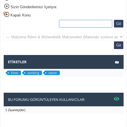
Sizin Gönderilerinizi İçeriyor.
Kapalı Konu
ETIKETLER
Emel
welding
taban
BU FORUMU GÖRÜNTÜLEYEN KULLANICILAR:
1 Ziyaretçi(ler)