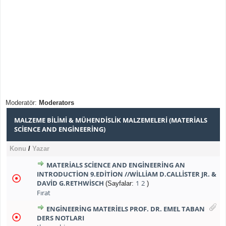
Moderatör:
Moderators
MALZEME BILIMI & MÜHENDISLIK MALZEMELERI (MATERIALS
SCIENCE AND ENGINEERING)
Konu
/
Yazar
MATERIALS SCIENCE AND ENGINEERING AN
INTRODUCTION 9.EDITION //WILLIAM D.CALLISTER JR. &
DAVID G.RETHWISCH
1
2
(Sayfalar:
)
Fırat
ENGINEERING MATERIELS PROF. DR. EMEL TABAN
DERS NOTLARI