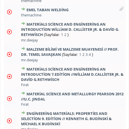
themachine
EMEL TABAN WELDING
themachine
MATERIALS SCIENCE AND ENGINEERING AN
INTRODUCTION WILLIAM D. CALLISTER JR. & DAVID G.
RETHWISCH
1
2
(Sayfalar:
)
mr.deejay
MALZEME BILIMI VE MALZEME MUAYENESI // PROF.
DR. TEMEL SAVAŞKAN
1
2
3
4
(Sayfalar:
)
mr.deejay
MATERIALS SCIENCE AND ENGINEERING AN
INTRODUCTION 7.EDITION //WILLIAM D.CALLISTER JR. &
DAVID G.RETHWISCH
Fırat
MATERIAL SCIENCE AND METALLURGY PEARSON 2012
//U.C. JINDAL
Fırat
ENGINEERING MATERIALS: PROPERTIES AND
SELECTION 9. EDITION // KENNETH G. BUDINSKI &
MICHAEL K BUDINSKI