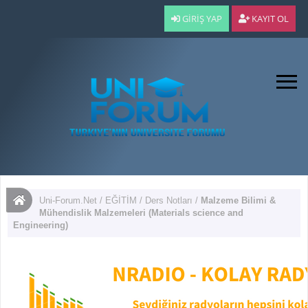
GIRIŞ YAP
KAYIT OL
Uni-Forum.Net
/
EĞİTİM
/
Ders Notları
/
Malzeme Bilimi &
Mühendislik Malzemeleri (Materials science and
Engineering)