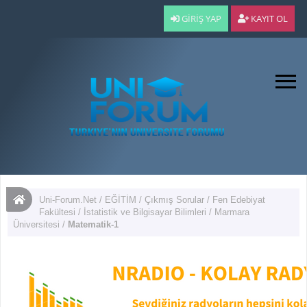
GIRIŞ YAP
KAYIT OL
Uni-Forum.Net
/
EĞİTİM
/
Çıkmış Sorular
/
Fen Edebiyat
Fakültesi
/
İstatistik ve Bilgisayar Bilimleri
/
Marmara
Üniversitesi
/
Matematik-1