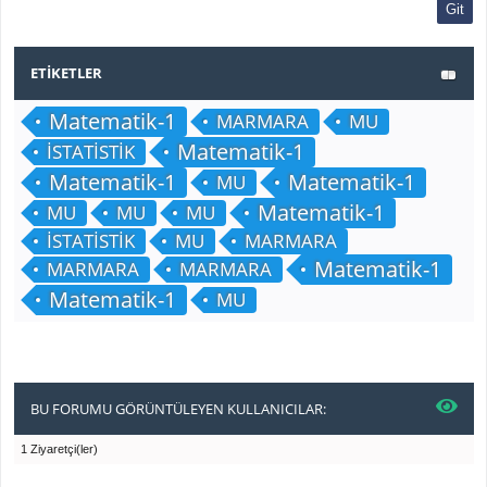
ETIKETLER
Matematik-1
MARMARA
MU
Matematik-1
İSTATİSTİK
Matematik-1
Matematik-1
MU
Matematik-1
MU
MU
MU
İSTATİSTİK
MU
MARMARA
Matematik-1
MARMARA
MARMARA
Matematik-1
MU
BU FORUMU GÖRÜNTÜLEYEN KULLANICILAR:
1 Ziyaretçi(ler)