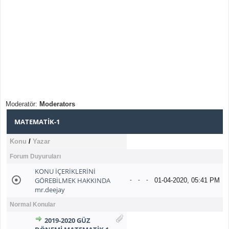
Moderatör:
Moderators
MATEMATIK-1
Konu
/
Yazar
Forum Duyuruları
KONU İÇERİKLERİNİ
GÖREBİLMEK HAKKINDA
01-04-2020, 05:41 PM
-
-
-
mr.deejay
Normal Konular
2019-2020 GÜZ