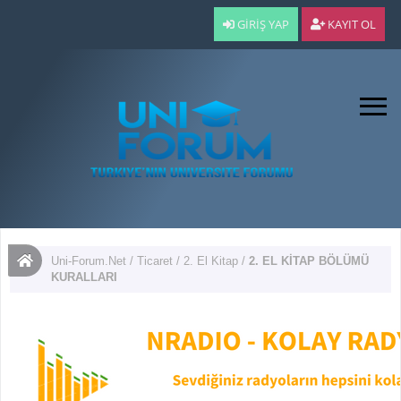
GIRIŞ YAP
KAYIT OL
Uni-Forum.Net
/
Ticaret
/
2. El Kitap
/
2. EL KİTAP BÖLÜMÜ
KURALLARI