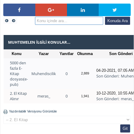
MUHTEMELEN İLGILI KONULAR…
Konu
Yazar
Yanıtlar
Okunma
Son Gönderi
5000 den
fazla E-
04-20-2021, 07:05 A
Kitap
Muhendiscilik
0
2,889
Son Gönderi
Muhend
:
dosyası(e-
pub)
2. El Kitap
10-12-2020, 10:55 A
meras_
0
1,941
Alınır
Son Gönderi
meras_
:
Yazdırılabilir Versiyonu Görüntüle