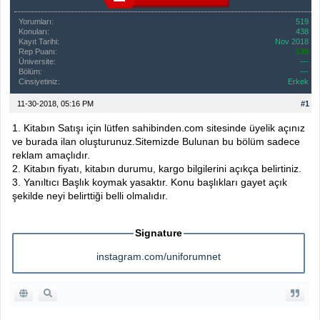
Yorumları:
519
Konuları:
438
Kayıt Tarihi:
Nov 2018
Rep Puanı:
139
Üniversite:
---
Bölüm:
---
Cinsiyetiniz:
Erkek
11-30-2018, 05:16 PM
#1
1. Kitabın Satışı için lütfen sahibinden.com sitesinde üyelik açınız
ve burada ilan oluşturunuz.Sitemizde Bulunan bu bölüm sadece
reklam amaçlıdır.
2. Kitabın fiyatı, kitabın durumu, kargo bilgilerini açıkça belirtiniz.
3. Yanıltıcı Başlık koymak yasaktır. Konu başlıkları gayet açık
şekilde neyi belirttiği belli olmalıdır.
Signature
instagram.com/uniforumnet