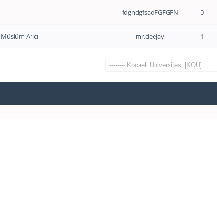
fdgndgfsadFGFGFN
0
. Müslüm Arıcı
mr.deejay
1