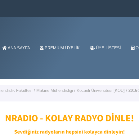
ANA SAYFA
PREMIUM ÜYELIK
ÜYE LISTESI
O
endislik Fakültesi
/
Makine Mühendisliği
/
Kocaeli Üniversitesi [KOU]
/
2016-