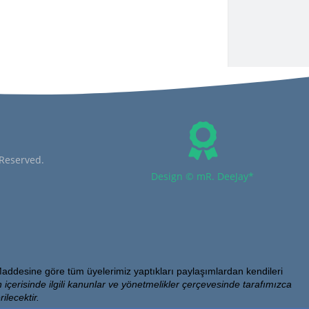
 Reserved.
Design © mR. DeeJay*
addesine göre tüm üyelerimiz yaptıkları paylaşımlardan kendileri
 içerisinde ilgili kanunlar ve yönetmelikler çerçevesinde tarafımızca
ilecektir.