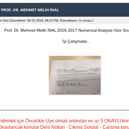
/ PROF. DR. MEHMET MELIH İNAL
En Son Düzenleme: 09-21-2019, 08:23 PM, Düzenleyen:
mr.deejay
.)
Prof. Dr. Mehmet Melih İNAL 2016-2017 Numerical Analysis Vize Sına
İyi Çalışmalar...
ndirmek için Öncelikle Üye olmalı ardından en az 5 ONAYLI ko
naylancak konular Ders Notları - Çıkmış Sorular - Çalışma sorula