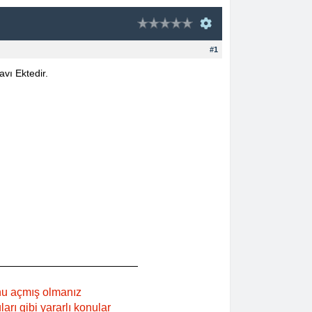
#1
vı Ektedir.
nu açmış olmanız
rı gibi yararlı konular