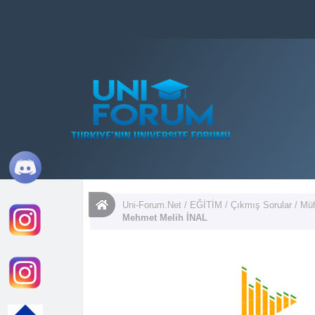
Uni-Forum.Net
/
EĞİTİM
/
Çıkmış Sorular
/
Müh
Mehmet Melih İNAL