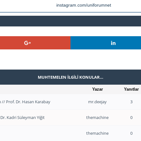
instagram.com/uniforumnet
MUHTEMELEN İLGILI KONULAR…
Yazar
Yanıtlar
vı // Prof. Dr. Hasan Karabay
mr.deejay
3
 Dr. Kadri Süleyman Yiğit
themachine
0
themachine
0