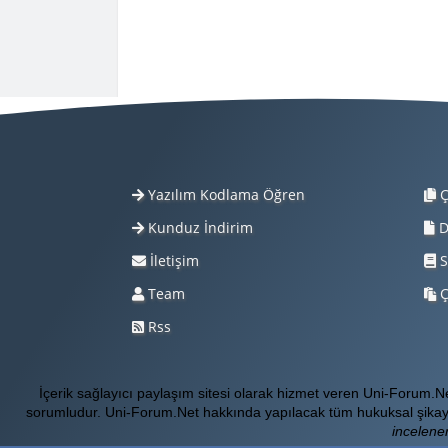
Yazılım Kodlama Öğren
Ç
Kunduz İndirim
D
İletişim
S
Team
Ç
Rss
İçerik sağlayıcı paylaşım sitesi olarak hizmet veren Uni-Forum.
sorumludur. Uni-Forum.Net hakkında yapılacak tüm hukuksal şikay
incelener