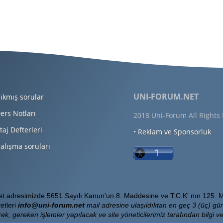
UNI-FORUM.NET
ıkmış sorular
ers Notları
2018 Uni-Forum All Rights
taj Defterleri
• Reklam ve Sponsorluk
alışma soruları
Net adresimizde 5651 Sayılı Kanun'un 8. Maddesine ve T.C.K' nın 125. M
etleri
info@uni-forum.net
mail adresine ulaşıldıktan en geç 3 (üç) gün
ek, gereken işlemler yapılacak ve site yöneticilerimiz tarafından bilgi ver