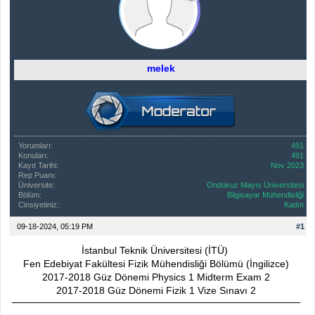
melek
Yorumları:
491
Konuları:
491
Kayıt Tarihi:
Nov 2023
Rep Puanı:
0
Üniversite:
Ondokuz Mayıs Üniversitesi
Bölüm:
Bilgisayar Mühendisliği
Cinsiyetiniz:
Kadın
09-18-2024, 05:19 PM
#1
İstanbul Teknik Üniversitesi (İTÜ)
Fen Edebiyat Fakültesi Fizik Mühendisliği Bölümü (İngilizce)
2017-2018 Güz Dönemi Physics 1 Midterm Exam 2
2017-2018 Güz Dönemi Fizik 1 Vize Sınavı 2