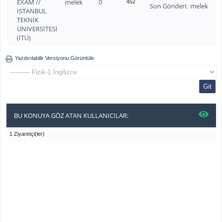
EXAM //
melek
0
452
Son Gönderi
melek
:
İSTANBUL
TEKNİK
ÜNİVERSİTESİ
(İTÜ)
Yazdırılabilir Versiyonu Görüntüle
BU KONUYA GÖZ ATAN KULLANICILAR:
1 Ziyaretçi(ler)