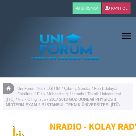
GIRIŞ YAP
KAYIT OL
Uni-Forum.Net
/
EĞİTİM
/
Çıkmış Sorular
/
Fen Edebiyat
Fakültesi
/
Fizik Mühendisliği
/
İstanbul Teknik Üniversitesi
[İTÜ]
/
Fizik-1 İngilizce
/
2017-2018 GÜZ DÖNEMİ PHYSİCS 1
MİDTERM EXAM 2 // İSTANBUL TEKNİK ÜNİVERSİTESİ (İTÜ)