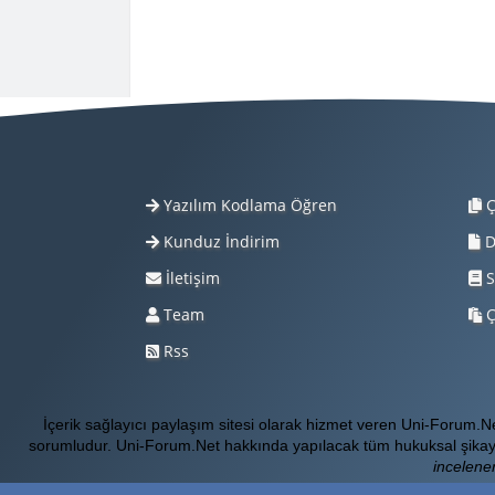
Yazılım Kodlama Öğren
Ç
Kunduz İndirim
D
İletişim
S
Team
Ç
Rss
İçerik sağlayıcı paylaşım sitesi olarak hizmet veren Uni-Forum.
sorumludur. Uni-Forum.Net hakkında yapılacak tüm hukuksal şikay
incelener