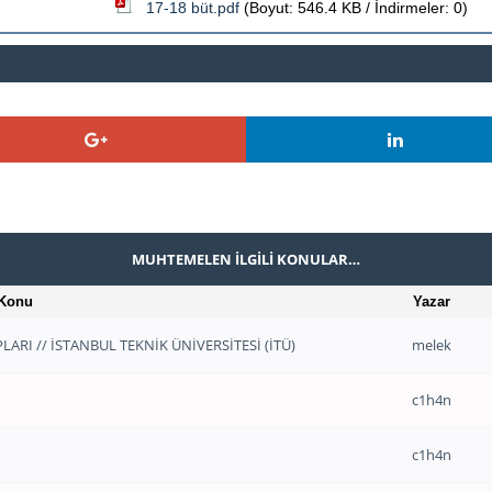
17-18 büt.pdf
(Boyut: 546.4 KB / İndirmeler: 0)
MUHTEMELEN İLGILI KONULAR…
Konu
Yazar
ARI // İSTANBUL TEKNİK ÜNİVERSİTESİ (İTÜ)
melek
c1h4n
c1h4n