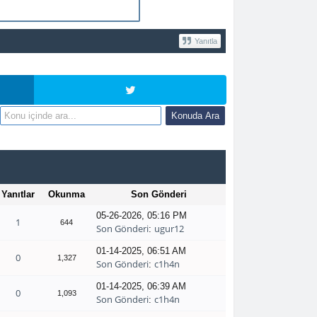
Yanıtla
Yanıtlar
Okunma
Son Gönderi
05-26-2026, 05:16 PM
1
644
Son Gönderi
ugur12
:
01-14-2025, 06:51 AM
0
1,327
Son Gönderi
c1h4n
:
01-14-2025, 06:39 AM
0
1,093
Son Gönderi
c1h4n
: