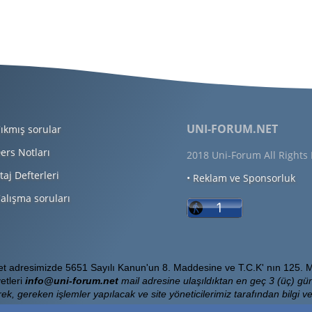
UNI-FORUM.NET
ıkmış sorular
ers Notları
2018 Uni-Forum All Rights
taj Defterleri
• Reklam ve Sponsorluk
alışma soruları
Net adresimizde 5651 Sayılı Kanun'un 8. Maddesine ve T.C.K' nın 125. M
etleri
info@uni-forum.net
mail adresine ulaşıldıktan en geç 3 (üç) gün
ek, gereken işlemler yapılacak ve site yöneticilerimiz tarafından bilgi ver