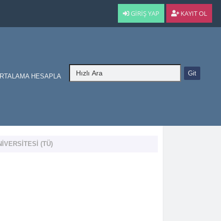
GIRIŞ YAP
KAYIT OL
RTALAMA HESAPLA
İVERSİTESİ (TÜ)