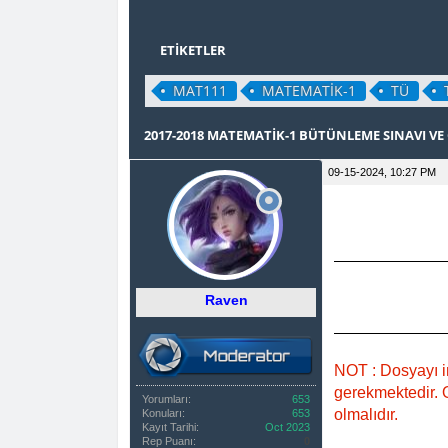
ETIKETLER
MAT111
MATEMATİK-1
TÜ
0 OY(LAR) - 0 ORTALAMA
1
2
3
4
5
2017-2018 MATEMATİK-1 BÜTÜNLEME SINAVI VE C
09-15-2024, 10:27 PM
Raven
NOT : Dosyayı i
gerekmektedir. O
Yorumları:
653
olmalıdır.
Konuları:
653
Kayıt Tarihi:
Oct 2023
Rep Puanı:
0