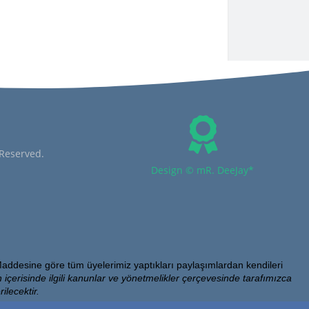
 Reserved.
Design © mR. DeeJay*
addesine göre tüm üyelerimiz yaptıkları paylaşımlardan kendileri
 içerisinde ilgili kanunlar ve yönetmelikler çerçevesinde tarafımızca
ilecektir.