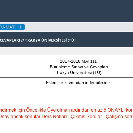
TÜ-MAT111
EVAPLARI // TRAKYA ÜNİVERSİTESİ (TÜ)
2017-2018 MAT111
Bütünleme Sınavı ve Cevapları
Trakya Üniversitesi (TÜ)
Eklentiler kısmından indirebilirsiniz.
ndirmek için Öncelikle Üye olmalı ardından en az 5 ONAYLI ko
naylancak konular Ders Notları - Çıkmış Sorular - Çalışma sorula