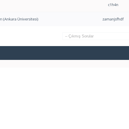
c1h4n
rı (Ankara Üniversitesi)
zamanjsfhdf