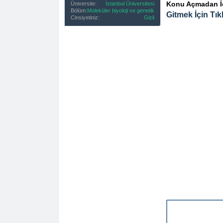
Konu Açmadan İçe
Üniversite:
İstanbul Üniversitesi
Bölüm:
Moleküler biyoloji ve genetik
Gitmek İçin Tıkl
Cinsiyetiniz:
Gizli