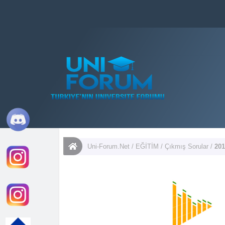
Uni-Forum.Net
/
EĞİTİM
/
Çıkmış Sorular
/
20