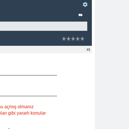
#1
nu açmış olmanız
rı gibi yararlı konular