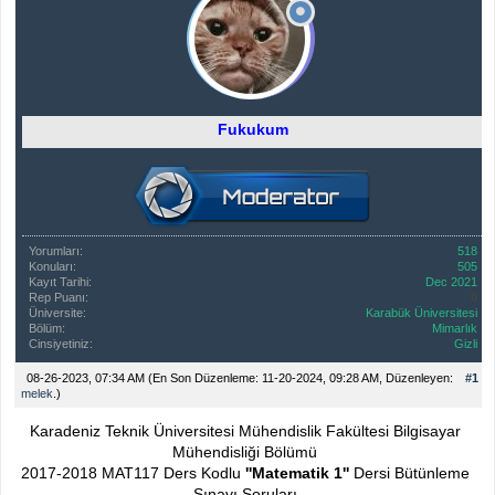
Fukukum
Yorumları:
518
Konuları:
505
Kayıt Tarihi:
Dec 2021
Rep Puanı:
0
Üniversite:
Karabük Üniversitesi
Bölüm:
Mimarlık
Cinsiyetiniz:
Gizli
08-26-2023, 07:34 AM
(En Son Düzenleme: 11-20-2024, 09:28 AM, Düzenleyen:
#1
melek
.)
Karadeniz Teknik Üniversitesi Mühendislik Fakültesi Bilgisayar
Mühendisliği Bölümü
2017-2018 MAT117 Ders Kodlu
''Matematik 1''
Dersi Bütünleme
Sınavı Soruları