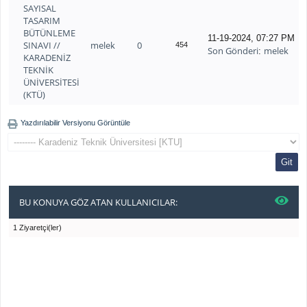
SAYISAL
TASARIM
BÜTÜNLEME
11-19-2024, 07:27 PM
SINAVI //
melek
0
454
Son Gönderi
melek
:
KARADENİZ
TEKNİK
ÜNİVERSİTESİ
(KTÜ)
Yazdırılabilir Versiyonu Görüntüle
BU KONUYA GÖZ ATAN KULLANICILAR:
1 Ziyaretçi(ler)