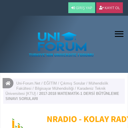
GIRIŞ YAP
KAYIT OL
Uni-Forum.Net
/
EĞİTİM
/
Çıkmış Sorular
/
Mühendislik
Fakültesi
/
Bilgisayar Mühendisiliği
/
Karadeniz Teknik
Üniversitesi [KTU]
/
2017-2018 MATEMATİK-1 DERSİ BÜTÜNLEME
SINAVI SORULARI