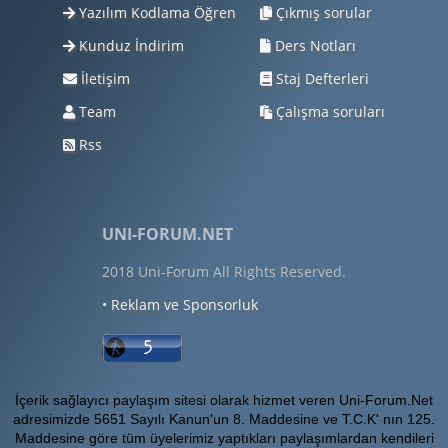
Yazılım Kodlama Öğren
Çıkmış sorular
Kunduz İndirim
Ders Notları
İletişim
Staj Defterleri
Team
Çalışma soruları
Rss
UNI-FORUM.NET
2018 Uni-Forum All Rights Reserved.
• Reklam ve Sponsorluk
İçerik sağlayıcı paylaşım sitesi olarak hizmet veren Uni-Forum.Net
adresimizde 5651 Sayılı Kanun'un 8. Maddesine ve T.C.K' nın 125.
Maddesine göre tüm üyelerimiz yaptıkları paylaşımlardan kendileri