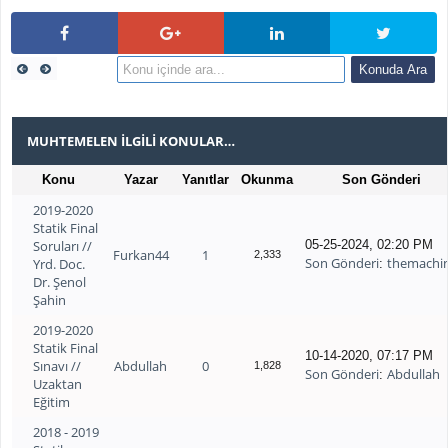
MUHTEMELEN İLGILI KONULAR…
Konu
Yazar
Yanıtlar
Okunma
Son Gönderi
2019-2020
Statik Final
Soruları //
05-25-2024, 02:20 PM
Furkan44
1
2,333
Son Gönderi
themachi
Yrd. Doc.
:
Dr. Şenol
Şahin
2019-2020
Statik Final
10-14-2020, 07:17 PM
Sınavı //
Abdullah
0
1,828
Son Gönderi
Abdullah
:
Uzaktan
Eğitim
2018 - 2019