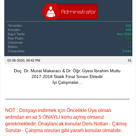
Yorumları:
519
Konuları:
438
Kayıt Tarihi:
Nov 2018
Rep Puanı:
139
Üniversite:
---
Bölüm:
---
Cinsiyetiniz:
Erkek
02-06-2020, 09:42 PM
#1
Doç. Dr. Murat Makaracı & Dr. Öğr. Üyesi İbrahim Mutlu
2017-2018 Statik Final Sınavı Ektedir
İyi Çalışmalar...
NOT : Dosyayı indirmek için Öncelikle Üye olmalı
ardından en az 5 ONAYLI konu açmış olmanız
gerekmektedir. Onaylancak konular Ders Notları - Çıkmış
Sorular - Çalışma soruları gibi yararlı konular olmalıdır.