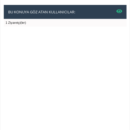
BU KONUYA GÖZ ATAN KULLANICILAR:
1 Ziyaretçi(ler)