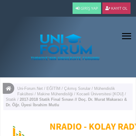
GIRIŞ YAP
KAYIT OL
Uni-Forum.Net
/
EĞİTİM
/
Çıkmış Sorular
/
Mühendislik
Fakültesi
/
Makine Mühendisliği
/
Kocaeli Üniversitesi [KOU]
/
Statik
/
2017-2018 Statik Final Sınavı // Doç. Dr. Murat Makaracı &
Dr. Öğr. Üyesi İbrahim Mutlu