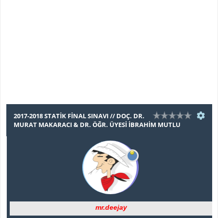
2017-2018 STATIK FINAL SINAVI // DOÇ. DR.
MURAT MAKARACI & DR. ÖĞR. ÜYESI İBRAHIM MUTLU
mr.deejay