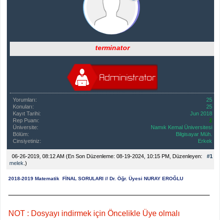
terminator
Yorumları:
25
Konuları:
25
Kayıt Tarihi:
Jun 2018
Rep Puanı:
2
Üniversite:
Namık Kemal Üniversitesi
Bölüm:
Bilgisayar Müh.
Cinsiyetiniz:
Erkek
06-26-2019, 08:12 AM
(En Son Düzenleme: 08-19-2024, 10:15 PM, Düzenleyen:
#1
melek
.)
2018-2019 Matematik FİNAL SORULARI // Dr. Öğr. Üyesi NURAY EROĞLU
NOT : Dosyayı indirmek için Öncelikle Üye olmalı