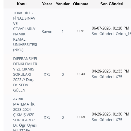
Konu
Yazar
Yanıtlar
Okunma
Son Gönderi
TÜRK DİLİ 2
FİNAL SINAVI
VE
CEVAPLARI//
06-07-2026, 01:18 PM
Raven
1
1,091
Son Gönderi
Orion_1
NAMIK
:
KEMAL
ÜNİVERSİTESİ
(NKÜ)
DİFERANSİYEL
DENKLEMLER
VİZE ÇIKMIŞ
04-29-2025, 01:33 PM
SORULARI
X75
0
1,543
Son Gönderi
X75
:
2023 // Doç.
Dr. SEDA
GÜLEN
AYRIK
MATEMATİK
2023-2024
ÇIKMIŞ VİZE
04-29-2025, 01:30 PM
X75
0
1,069
Son Gönderi
X75
SORULARI //
:
Dr. Öğr. Üyesi
MUSTAFA