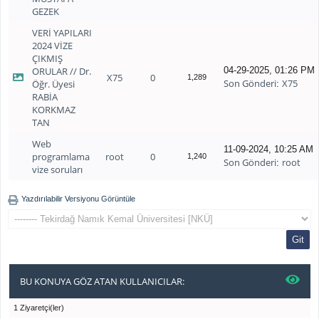
GEZEK
VERİ YAPILARI
2024 VİZE
ÇIKMIŞ
ORULAR // Dr.
04-29-2025, 01:26 PM
X75
0
1,289
Son Gönderi
X75
Öğr. Üyesi
:
RABİA
KORKMAZ
TAN
Web
11-09-2024, 10:25 AM
programlama
root
0
1,240
Son Gönderi
root
:
vize soruları
Yazdırılabilir Versiyonu Görüntüle
BU KONUYA GÖZ ATAN KULLANICILAR:
1 Ziyaretçi(ler)