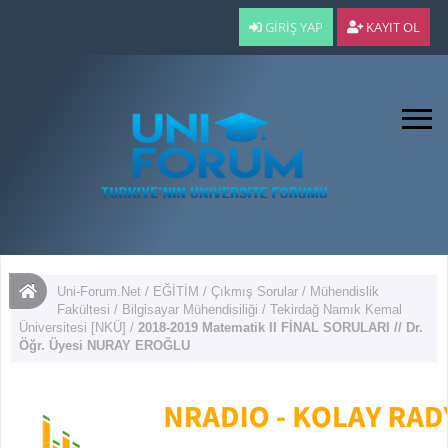
GIRIŞ YAP
KAYIT OL
Uni-Forum.Net
/
EĞİTİM
/
Çıkmış Sorular
/
Mühendislik
Fakültesi
/
Bilgisayar Mühendisiliği
/
Tekirdağ Namık Kemal
Üniversitesi [NKÜ]
/
2018-2019 Matematik II FİNAL SORULARI // Dr.
Öğr. Üyesi NURAY EROĞLU