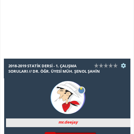
2018-2019 STATIK DERSI - 1. ÇALIŞMA
SORULARI // DR. ÖĞR. ÜYESI MÜH. ŞENOL ŞAHIN
mr.deejay