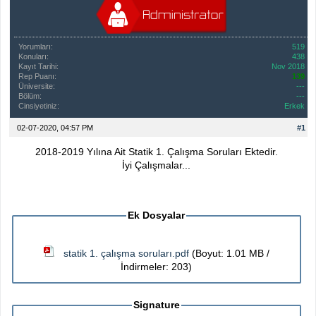
Yorumları:
519
Konuları:
438
Kayıt Tarihi:
Nov 2018
Rep Puanı:
139
Üniversite:
---
Bölüm:
---
Cinsiyetiniz:
Erkek
02-07-2020, 04:57 PM
#1
2018-2019 Yılına Ait Statik 1. Çalışma Soruları Ektedir.
İyi Çalışmalar...
Ek Dosyalar
statik 1. çalışma soruları.pdf
(Boyut: 1.01 MB /
İndirmeler: 203)
Signature