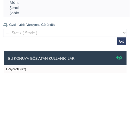
Müh.
Şenol
Şahin
Yazdırılabilir Versiyonu Görüntüle
BU KONUYA GÖZ ATAN KULLANICILAR:
1 Ziyaretçi(ler)