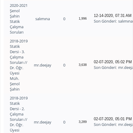
2020-2021
Şenol
Şahin
12-14-2020, 07:31 AM
salımına
0
1,996
Son Gönderi
salımına
Statik
:
Çalışma
Soruları
2018-2019
Statik
Dersi - 3.
Çalışma
Soruları //
02-07-2020, 05:02 PM
mr.deejay
0
3,638
Son Gönderi
mr.deej
Dr. Öğr.
:
Üyesi
Müh.
Şenol
Şahin
2018-2019
Statik
Dersi - 2.
Çalışma
Soruları //
02-07-2020, 05:01 PM
mr.deejay
0
3,289
Son Gönderi
mr.deej
Dr. Öğr.
:
Üyesi