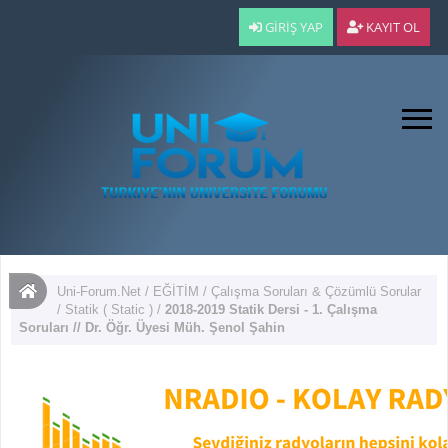
GIRIŞ YAP
KAYIT OL
Uni-Forum.Net
/
EĞİTİM
/
Çalışma Soruları & Çözümlü Sorular
/
Statik ( Static )
/
2018-2019 Statik Dersi - 1. Çalışma
Soruları // Dr. Öğr. Üyesi Müh. Şenol Şahin