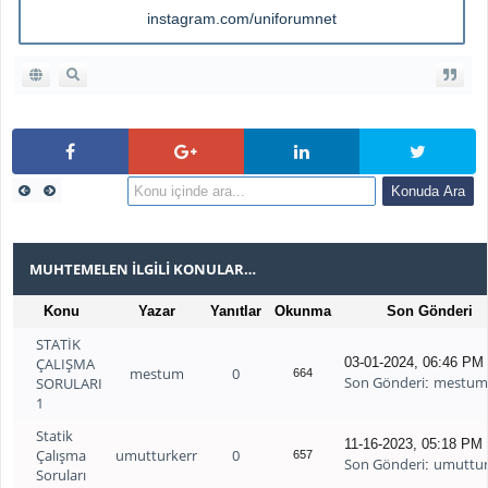
instagram.com/uniforumnet
MUHTEMELEN İLGILI KONULAR…
Konu
Yazar
Yanıtlar
Okunma
Son Gönderi
STATİK
ÇALIŞMA
03-01-2024, 06:46 PM
mestum
0
664
Son Gönderi
mestu
SORULARI
:
1
Statik
11-16-2023, 05:18 PM
Çalışma
umutturkerr
0
657
Son Gönderi
umuttur
:
Soruları