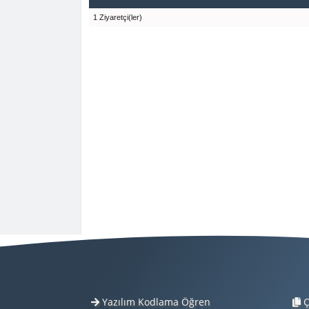
1 Ziyaretçi(ler)
Yazılım Kodlama Öğren
Ç