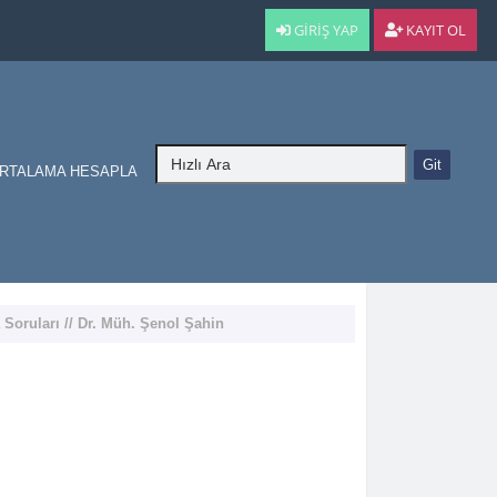
GIRIŞ YAP
KAYIT OL
RTALAMA HESAPLA
 Soruları // Dr. Müh. Şenol Şahin