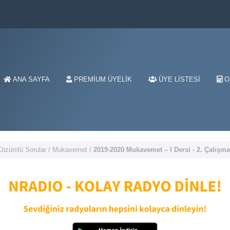
ANA SAYFA
PREMIUM ÜYELIK
ÜYE LISTESI
O
Çözümlü Sorular
/
Mukavemet
/
2019-2020 Mukavemet – I Dersi - 2. Çalışma