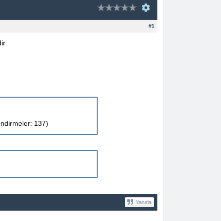
#1
ir
İndirmeler: 137)
Yanıtla