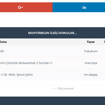
MUHTEMELEN İLGILI KONULAR…
Konu
Yazar
MUR
Fukukum
ölümü Çözümlü Mukavemet 2 Soruları //
marcopa
 // Dr. Müh. Şenol Şahin
mr.deejay