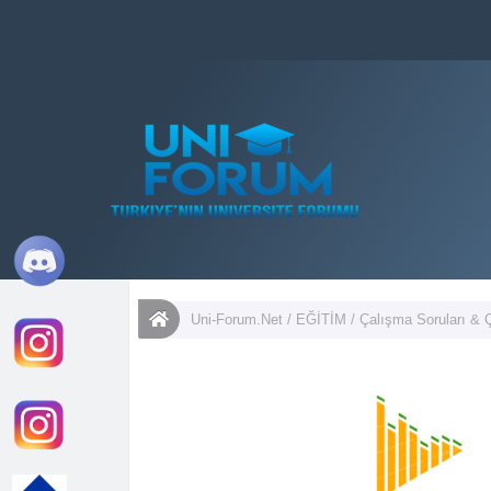
Uni-Forum.Net
/
EĞİTİM
/
Çalışma Soruları & 