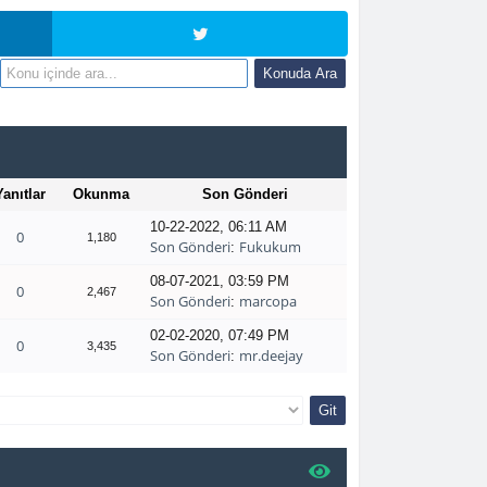
Yanıtlar
Okunma
Son Gönderi
10-22-2022, 06:11 AM
0
1,180
Son Gönderi
Fukukum
:
08-07-2021, 03:59 PM
0
2,467
Son Gönderi
marcopa
:
02-02-2020, 07:49 PM
0
3,435
Son Gönderi
mr.deejay
: