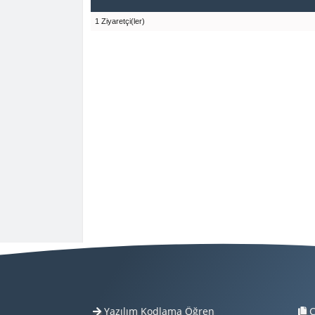
1 Ziyaretçi(ler)
Yazılım Kodlama Öğren
Ç