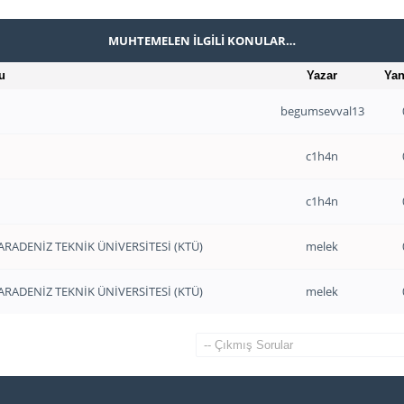
MUHTEMELEN İLGILI KONULAR…
u
Yazar
Yan
begumsevval13
c1h4n
c1h4n
KARADENİZ TEKNİK ÜNİVERSİTESİ (KTÜ)
melek
KARADENİZ TEKNİK ÜNİVERSİTESİ (KTÜ)
melek