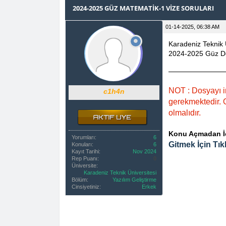
0 OY(LAR) - 0 ORTALAMA
1
2
3
4
5
2024-2025 GÜZ MATEMATIK-1 VIZE SORULARI
01-14-2025, 06:38 AM
Karadeniz Teknik 
2024-2025 Güz D
NOT : Dosyayı i
c1h4n
gerekmektedir. O
olmalıdır.
Konu Açmadan İçe
Yorumları:
6
Gitmek İçin Tıkl
Konuları:
6
Kayıt Tarihi:
Nov 2024
Rep Puanı:
0
Üniversite:
Karadeniz Teknik Üniversitesi
Bölüm:
Yazılım Geliştirme
Cinsiyetiniz:
Erkek