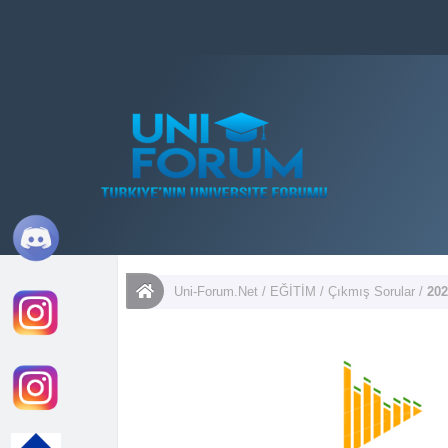
Uni-Forum.Net
/
EĞİTİM
/
Çıkmış Sorular
/
202