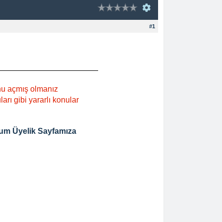
#1
nu açmış olmanız
rı gibi yararlı konular
um Üyelik Sayfamıza