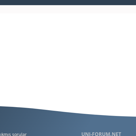
UNI-FORUM.NET
ıkmış sorular