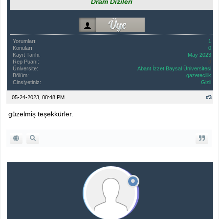
Dram Dizileri
Yorumları:
1
Konuları:
0
Kayıt Tarihi:
May 2023
Rep Puanı:
0
Üniversite:
Abant İzzet Baysal Üniversitesi
Bölüm:
gazetecilik
Cinsiyetiniz:
Gizli
05-24-2023, 08:48 PM
#3
güzelmiş teşekkürler
.