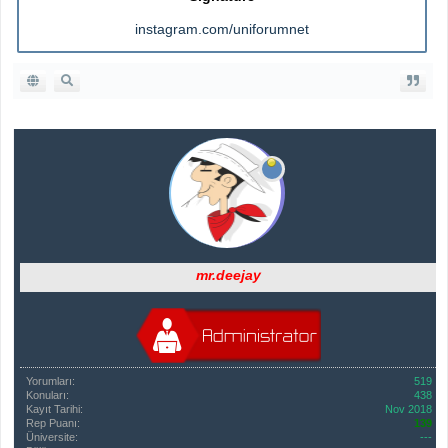
instagram.com/uniforumnet
mr.deejay
Yorumları:
519
Konuları:
438
Kayıt Tarihi:
Nov 2018
Rep Puanı:
139
Üniversite:
---