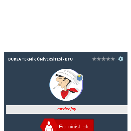
BURSA TEKNİK ÜNİVERSİTESİ - BTU
mr.deejay