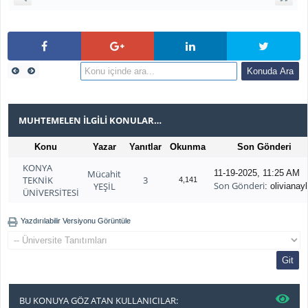
MUHTEMELEN İLGILI KONULAR…
Konu
Yazar
Yanıtlar
Okunma
Son Gönderi
KONYA
Mücahit
11-19-2025, 11:25 AM
TEKNİK
3
4,141
Son Gönderi
YEŞİL
: olivianayl
ÜNİVERSİTESİ
Yazdırılabilir Versiyonu Görüntüle
BU KONUYA GÖZ ATAN KULLANICILAR: