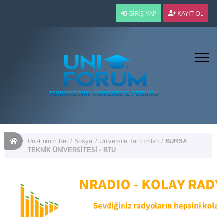
GIRIŞ YAP
KAYIT OL
Uni-Forum.Net
/
Sosyal
/
Üniversite Tanıtımları
/
BURSA
TEKNİK ÜNİVERSİTESİ - BTU