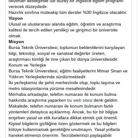
okutman desteğinde üst düzey bir İngilizce eğitim programı
verecek düzeydedir.
Hazırlık sınıfına müteakip tüm dersler %30 İngilizce olacaktır.
Vizyon
Ulusal ve uluslararası alanda eğitim, öğretim ve araştırma
kalitesi ile tercih edilen yenilikçi ve girişimci bir üniversite
olmak.
Misyon
Bursa Teknik Üniversitesi, toplumun beklentilerini karşılayan
bilgi, teknoloji, sosyal ve sanatsal değerler üreten,
araştırmacı kimliği ile öne çıkan bir dünya üniversitesidir.
Konum ve Yerleşke
Bursa Teknik Üniversitesi, eğitim faaliyetlerini Mimar Sinan ve
Yıldırım Yerleşkelerinde sürdürmektedir.
İki yerleşkemiz de şehir merkezinde olup, toplu taşıma ve
metro istasyonlarına yürüme mesafesindedir.
Merhaba arkadaşlar, telefon numarası ile konum bulma
hakkında araştırma yaparken
bu web sitesi
denk geldim.
Makalede, telefon numarası ile konum bulmanın farklı
yöntemleri detaylıca açıklanmış. Ancak, bu tür bir bilgiye
erişirken yasal ve etik kurallara dikkat etmek çok önemli.
Kişisel bilgilerin gizliliğine özen göstermek ve bu bilgileri
kötüye kullanmamak gerektiğini unutmayın. Yasal yollarla
hareket etmenizi öneririm. Tecrübelerinizi paylaşabilir