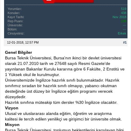
Yorumları:
519
Konuları:
438
Kayıt Tarihi:
Nov 2018
Rep Puanı:
139
Üniversite:
---
Bölüm:
---
Cinsiyetiniz:
Erkek
12-01-2018, 12:57 PM
#1
Genel Bilgiler
Bursa Teknik Üniversitesi, Bursa'nın ikinci bir devlet üniversitesi
olarak 21.07.2010 tarih ve 27648 sayılı Resmi Gazete'de
yayınlanan Bakanlar Kurulu kararına göre 6 Fakülte, 2 Enstitü ve
1 Yüksek okul ile kurulmuştur.
Üniversitemizde İngilizce hazırlık sınıfı bulunmaktadır. Hazırlık
sınıfımız sıradan bir hazırlık sınıfı olmayıp, yabancı okutman
desteğinde üst düzey bir İngilizce eğitim programı verecek
düzeydedir.
Hazırlık sınıfına müteakip tüm dersler %30 İngilizce olacaktır.
Vizyon
Ulusal ve uluslararası alanda eğitim, öğretim ve araştırma
kalitesi ile tercih edilen yenilikçi ve girişimci bir üniversite olmak.
Misyon
Bursa Teknik Üniversitesi, toplumun beklentilerini karşılayan bilgi,