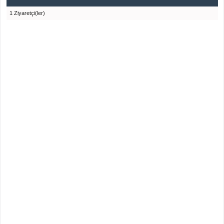
1 Ziyaretçi(ler)