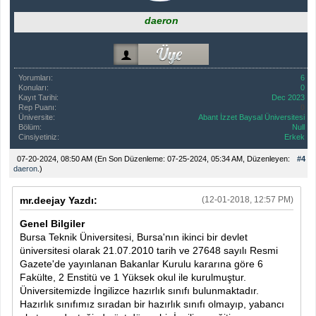
daeron
Yorumları:
6
Konuları:
0
Kayıt Tarihi:
Dec 2023
Rep Puanı:
0
Üniversite:
Abant İzzet Baysal Üniversitesi
Bölüm:
Null
Cinsiyetiniz:
Erkek
07-20-2024, 08:50 AM
(En Son Düzenleme: 07-25-2024, 05:34 AM, Düzenleyen:
#4
daeron
.)
mr.deejay Yazdı:
(12-01-2018, 12:57 PM)
Genel Bilgiler
Bursa Teknik Üniversitesi, Bursa'nın ikinci bir devlet
üniversitesi olarak 21.07.2010 tarih ve 27648 sayılı Resmi
Gazete'de yayınlanan Bakanlar Kurulu kararına göre 6
Fakülte, 2 Enstitü ve 1 Yüksek okul ile kurulmuştur.
Üniversitemizde İngilizce hazırlık sınıfı bulunmaktadır.
Hazırlık sınıfımız sıradan bir hazırlık sınıfı olmayıp, yabancı