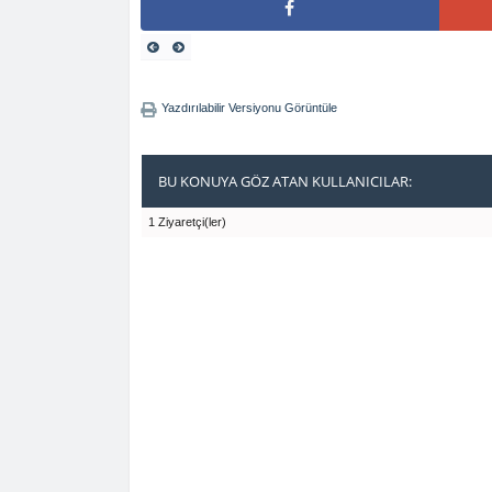
Yazdırılabilir Versiyonu Görüntüle
BU KONUYA GÖZ ATAN KULLANICILAR:
1 Ziyaretçi(ler)