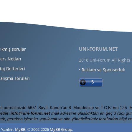
UNI-FORUM.NET
ıkmış sorular
ers Notları
2018 Uni-Forum All Rights
taj Defterleri
• Reklam ve Sponsorluk
alışma soruları
Net adresimizde 5651 Sayılı Kanun'un 8. Maddesine ve T.C.K' nın 125. M
etleri
info@uni-forum.net
mail adresine ulaşıldıktan en geç 3 (üç) gün
ek, gereken işlemler yapılacak ve site yöneticilerimiz tarafından bilgi ver
, Yazılım:
MyBB
, © 2002-2026
MyBB Group
.