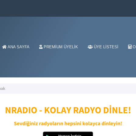
ANA SAYFA
PREMIUM ÜYELIK
ÜYE LISTESI
O
mak