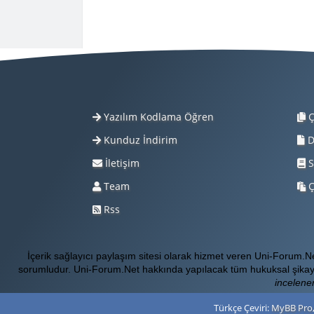
Yazılım Kodlama Öğren
Ç
Kunduz İndirim
D
İletişim
S
Team
Ç
Rss
İçerik sağlayıcı paylaşım sitesi olarak hizmet veren Uni-Forum.
sorumludur. Uni-Forum.Net hakkında yapılacak tüm hukuksal şikay
incelener
Türkçe Çeviri:
MyBB Pro