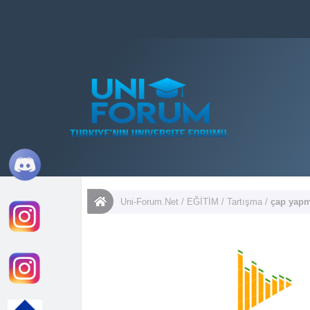
Uni-Forum.Net
/
EĞİTİM
/
Tartışma
/
çap yap