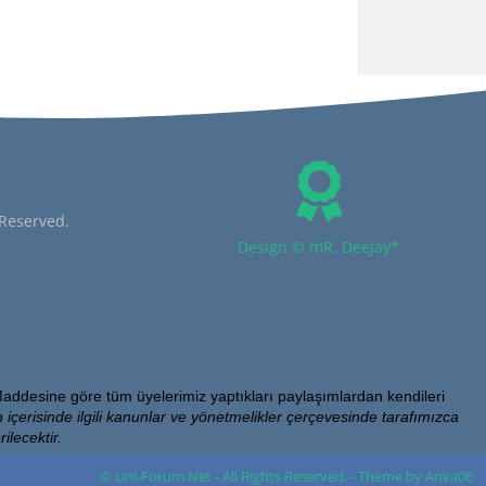
 Reserved.
Design © mR. DeeJay*
addesine göre tüm üyelerimiz yaptıkları paylaşımlardan kendileri
 içerisinde ilgili kanunlar ve yönetmelikler çerçevesinde tarafımızca
ilecektir.
© Uni-Forum.Net - All Rights Reserved. - Theme by Anka06