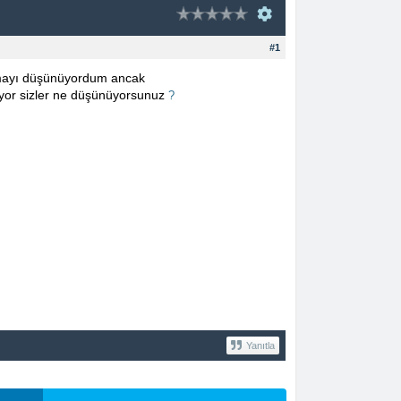
#1
pmayı düşünüyordum ancak
or sizler ne düşünüyorsunuz
?
Yanıtla