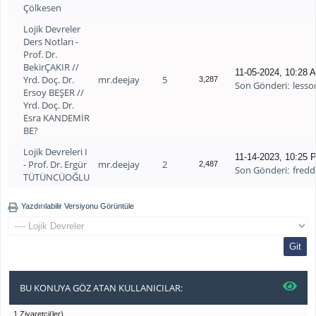
Çölkesen
Lojik Devreler
Ders Notları -
Prof. Dr.
BekirÇAKIR //
11-05-2024, 10:28 
Yrd. Doç. Dr.
mr.deejay
5
3,287
Son Gönderi
lesso
:
Ersoy BEŞER //
Yrd. Doç. Dr.
Esra KANDEMİR
BE?
Lojik Devreleri I
11-14-2023, 10:25 
- Prof. Dr. Ergür
mr.deejay
2
2,487
Son Gönderi
fredd
:
TÜTÜNCÜOĞLU
Yazdırılabilir Versiyonu Görüntüle
BU KONUYA GÖZ ATAN KULLANICILAR:
1 Ziyaretçi(ler)