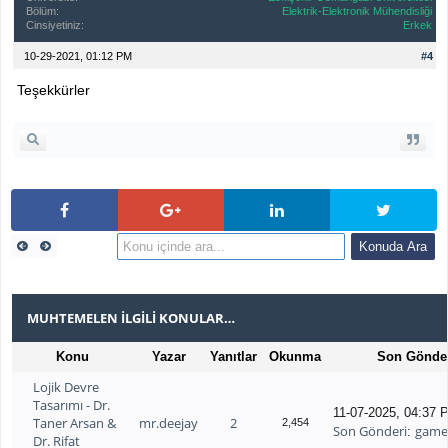
Bölüm:
Elektrik-Elektronik Mühendisliği
Cinsiyetiniz:
Erkek
10-29-2021, 01:12 PM
#4
Teşekkürler
MUHTEMELEN İLGILI KONULAR…
Konu
Yazar
Yanıtlar
Okunma
Son Gönde
Lojik Devre
Tasarımı - Dr.
11-07-2025, 04:37 
Taner Arsan &
mr.deejay
2
2,454
Son Gönderi
game
:
Dr. Rifat