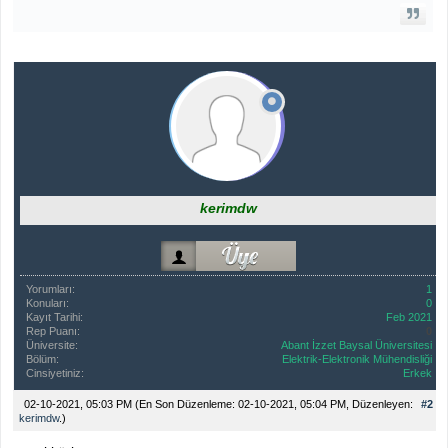
kerimdw
Yorumları:
1
Konuları:
0
Kayıt Tarihi:
Feb 2021
Rep Puanı:
0
Üniversite:
Abant İzzet Baysal Üniversitesi
Bölüm:
Elektrik-Elektronik Mühendisliği
Cinsiyetiniz:
Erkek
02-10-2021, 05:03 PM
(En Son Düzenleme: 02-10-2021, 05:04 PM, Düzenleyen:
#2
kerimdw
.)