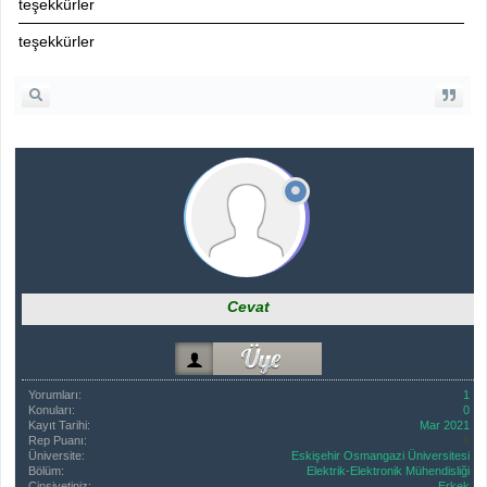
teşekkürler
teşekkürler
Cevat
Yorumları:
1
Konuları:
0
Kayıt Tarihi:
Mar 2021
Rep Puanı:
0
Üniversite:
Eskişehir Osmangazi Üniversitesi
Bölüm:
Elektrik-Elektronik Mühendisliği
Cinsiyetiniz:
Erkek