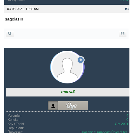
03-08-2021, 11:50 AM
#3
sağolasın
metra3
Yorumları:
4
Konuları:
0
Kayıt Tarihi:
Oct 2021
Rep Puanı:
0
Üniversite:
Eskişehir Osmangazi Üniversitesi