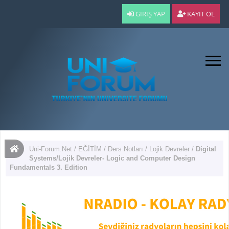
GIRIŞ YAP
KAYIT OL
Uni-Forum.Net
/
EĞİTİM
/
Ders Notları
/
Lojik Devreler
/
Digital
Systems/Lojik Devreler- Logic and Computer Design
Fundamentals 3. Edition