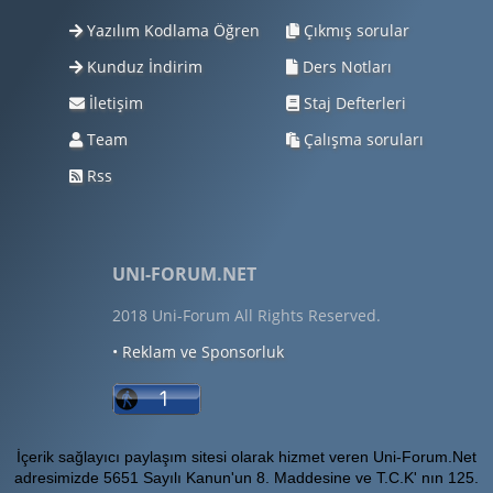
Yazılım Kodlama Öğren
Çıkmış sorular
Kunduz İndirim
Ders Notları
İletişim
Staj Defterleri
Team
Çalışma soruları
Rss
UNI-FORUM.NET
2018 Uni-Forum All Rights Reserved.
• Reklam ve Sponsorluk
İçerik sağlayıcı paylaşım sitesi olarak hizmet veren Uni-Forum.Net
adresimizde 5651 Sayılı Kanun'un 8. Maddesine ve T.C.K' nın 125.