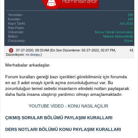
Yorumları:
189
Konuları:
188
Kayıt Tarihi:
Jun 2018
Rep Puanı:
46
Üniversite:
Bursa Teknik Üniversitesi
Bölüm:
Makine Mühendisliği
Cinsiyetiniz:
Erkek
07-27-2020, 09:33 AM
(En Son Düzenleme: 02-27-2022, 02:07 PM,
#1
Düzenleyen:
mr.deejay
.)
Merhabalar arkadaşlar.
Forum kuralları gereği bazı içerikleri görebilmeniz için forumda
en az 3 adet onaylı içerik açma zorunluluğumuz var. Bu
zorunluluğun temel sebebi insanların elindeki notları paylaşarak
daha fazla insana ulaştırıp yardımcı olmayı amaçlamaktadır.
YOUTUBE VİDEO - KONU NASIL AÇILIR
ÇIKMIŞ SORULAR BÖLÜMÜ PAYLAŞIM KURALLARI
DERS NOTLARI BÖLÜMÜ KONU PAYLAŞIM KURALLARI