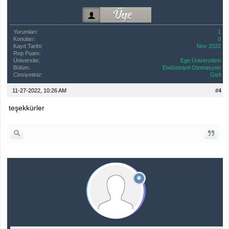
Yorumları:
1
Konuları:
0
Kayıt Tarihi:
Nov 2022
Rep Puanı:
0
Üniversite:
Ege Üniversitesi
Bölüm:
Endüstriyel Otomasyon
Cinsiyetiniz:
Gizli
11-27-2022, 10:26 AM
#4
teşekkürler