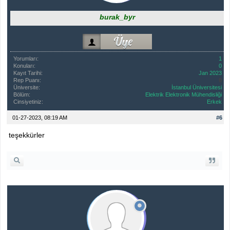
burak_byr
Yorumları:
1
Konuları:
0
Kayıt Tarihi:
Jan 2023
Rep Puanı:
0
Üniversite:
İstanbul Üniversitesi
Bölüm:
Elektrik Elektronik Mühendisliği
Cinsiyetiniz:
Erkek
01-27-2023, 08:19 AM
#6
teşekkürler