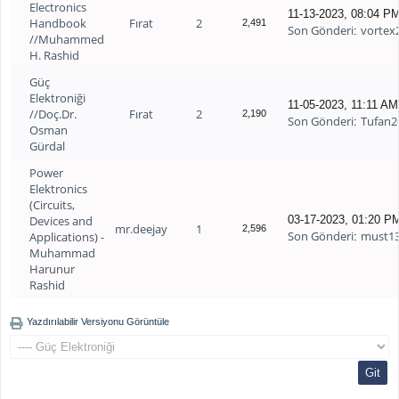
Electronics
11-13-2023, 08:04 P
Handbook
Fırat
2
2,491
Son Gönderi
vortex
:
//Muhammed
H. Rashid
Güç
Elektroniği
11-05-2023, 11:11 AM
//Doç.Dr.
Fırat
2
2,190
Son Gönderi
Tufan2
:
Osman
Gürdal
Power
Elektronics
(Circuits,
Devices and
03-17-2023, 01:20 P
mr.deejay
1
2,596
Son Gönderi
must1
Applications) -
:
Muhammad
Harunur
Rashid
Yazdırılabilir Versiyonu Görüntüle