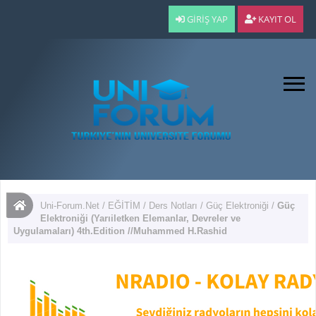
GIRIŞ YAP
KAYIT OL
Uni-Forum.Net
/
EĞİTİM
/
Ders Notları
/
Güç Elektroniği
/
Güç
Elektroniği (Yarıiletken Elemanlar, Devreler ve
Uygulamaları) 4th.Edition //Muhammed H.Rashid