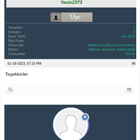
Yasin2373
Yorumları:
1
Konuları:
0
Kayıt Tarihi:
Jan 2023
Rep Puanı:
0
Üniversite:
Abant İzzet Baysal Üniversitesi
Bölüm:
Elektrik elektronik mühendisliği
Cinsiyetiniz:
Erkek
01-18-2023, 07:15 PM
#5
Teşekkürler