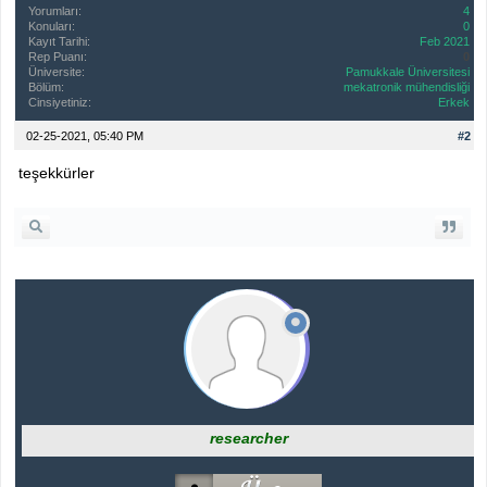
Yorumları:
4
Konuları:
0
Kayıt Tarihi:
Feb 2021
Rep Puanı:
0
Üniversite:
Pamukkale Üniversitesi
Bölüm:
mekatronik mühendisliği
Cinsiyetiniz:
Erkek
02-25-2021, 05:40 PM
#2
teşekkürler
researcher