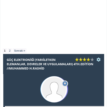
1
2
Sonraki »
GÜÇ ELEKTRONIĞI (YARIILETKEN
ELEMANLAR, DEVRELER VE UYGULAMALARI) 4TH.EDITION
//MUHAMMED H.RASHID