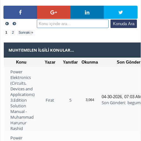
1
2
Sonraki »
MUHTEMELEN İLGILI KONULAR…
Konu
Yazar
Yanıtlar
Okunma
Son Gönder
Power
Elektronics
(Circuits,
Devices and
Applications)
04-30-2026, 07:03 A
3.Edition
Fırat
5
3,064
Son Gönderi
begum
:
Solution
Manual -
Muhammad
Harunur
Rashid
Power