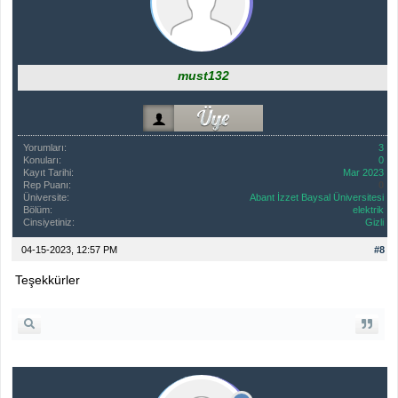
must132
Yorumları:
3
Konuları:
0
Kayıt Tarihi:
Mar 2023
Rep Puanı:
0
Üniversite:
Abant İzzet Baysal Üniversitesi
Bölüm:
elektrik
Cinsiyetiniz:
Gizli
04-15-2023, 12:57 PM
#8
Teşekkürler