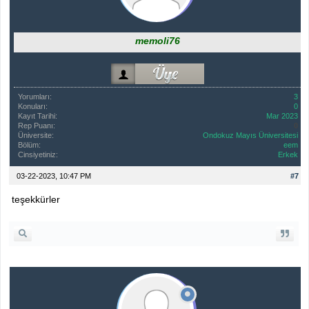
memoli76
Yorumları:
3
Konuları:
0
Kayıt Tarihi:
Mar 2023
Rep Puanı:
0
Üniversite:
Ondokuz Mayıs Üniversitesi
Bölüm:
eem
Cinsiyetiniz:
Erkek
03-22-2023, 10:47 PM
#7
teşekkürler