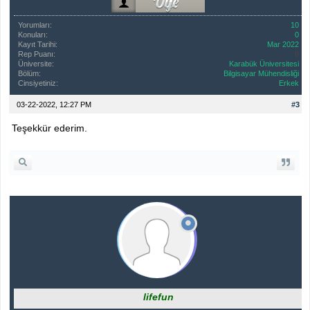
Yorumları:
10
Konuları:
0
Kayıt Tarihi:
Mar 2022
Rep Puanı:
0
Üniversite:
Karabük Üniversitesi
Bölüm:
Bilgisayar Mühendisliği
Cinsiyetiniz:
Erkek
03-22-2022, 12:27 PM
#3
Teşekkür ederim.
lifefun