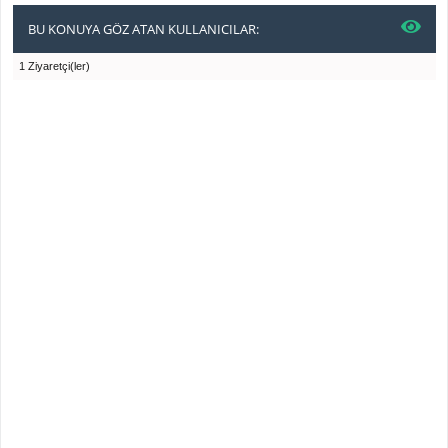
BU KONUYA GÖZ ATAN KULLANICILAR:
1 Ziyaretçi(ler)