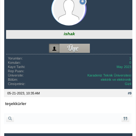
ishak
Yorumları:
1
Konuları:
0
Kayıt Tarihi:
May 2023
Rep Puanı:
0
Üniversite:
Karadeniz Teknik Üniversitesi
Bölüm:
elektrik ve elektronik
Cinsiyetiniz:
Gizli
05-21-2023, 10:35 AM
#9
teşekkürler