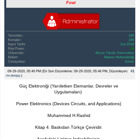
Fırat
Yorumları:
189
Konuları:
188
Kayıt Tarihi:
Jun 2018
Rep Puanı:
46
Üniversite:
Bursa Teknik Üniversitesi
Bölüm:
Makine Mühendisliği
Cinsiyetiniz:
Erkek
09-29-2020, 05:40 PM
(En Son Düzenleme: 09-29-2020, 05:46 PM, Düzenleyen:
#1
mr.deejay
.)
Güç Elektroniği (Yarıiletken Elemanlar, Devreler ve
Uygulamaları)
Power Elektronics (Devices Circuits, and Applications)
Muhammed H.Rashid
Kitap 4. Baskıdan Türkçe Çeviridir.