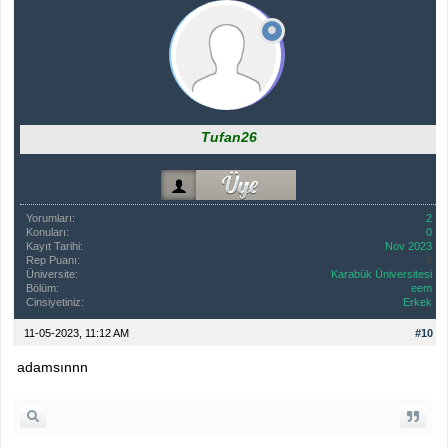
Tufan26
Yorumları:
2
Konuları:
0
Kayıt Tarihi:
Nov 2023
Rep Puanı:
0
Üniversite:
Karabük Üniversitesi
Bölüm:
eem
Cinsiyetiniz:
Erkek
11-05-2023, 11:12 AM
#10
adamsınnn