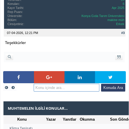
Konuları:
6
Kayıt Tarihi:
Apr 2025
Rep Puanı:
0
Üniversite:
Konya Gıda Tarım Üniversitesi
Bölüm:
makine müh
Cinsiyetiniz:
Erkek
07-04-2026, 12:21 PM
#3
Teşekkürler
MUHTEMELEN İLGILI KONULAR…
Konu
Yazar
Yanıtlar
Okunma
Son Gönde
Klima Tesisatı