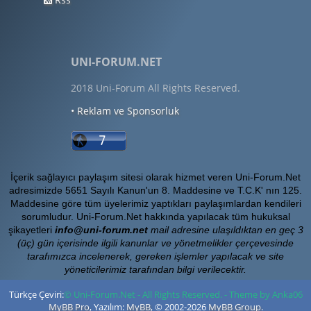
UNI-FORUM.NET
2018 Uni-Forum All Rights Reserved.
• Reklam ve Sponsorluk
İçerik sağlayıcı paylaşım sitesi olarak hizmet veren Uni-Forum.Net
adresimizde 5651 Sayılı Kanun'un 8. Maddesine ve T.C.K' nın 125.
Maddesine göre tüm üyelerimiz yaptıkları paylaşımlardan kendileri
sorumludur. Uni-Forum.Net hakkında yapılacak tüm hukuksal
şikayetleri
info@uni-forum.net
mail adresine ulaşıldıktan en geç 3
(üç) gün içerisinde ilgili kanunlar ve yönetmelikler çerçevesinde
tarafımızca incelenerek, gereken işlemler yapılacak ve site
yöneticilerimiz tarafından bilgi verilecektir.
Türkçe Çeviri:
© Uni-Forum.Net - All Rights Reserved. - Theme by Anka06
MyBB Pro
, Yazılım:
MyBB
, © 2002-2026
MyBB Group
.