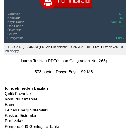
Yorumları:
519
Konuları:
438
Kayıt Tarihi:
Nov 2018
Rep Puanı:
139
Üniversite:
---
Bölüm:
---
Cinsiyetiniz:
Erkek
03-23-2021, 02:44 PM
(En Son Düzenleme: 03-24-2021, 10:01 AM, Düzenleyen:
#1
mr.deejay
.)
Isıtma Tesisatı PDF(lsısan Çalışmaları No: 265)
573 sayfa , Dosya Boyu : 92 MB
İçindekilerden bazıları :
Çelik Kazanlar
Kömürlü Kazanlar
Baca
Güneş Enerji Sistemleri
Kaskad Sistemler
Bürülörler
Kompresörlü Genleşme Tankı