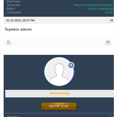
Rep Puanı:
0
Üniversite:
Abant İzzet Baysal Üniversitesi
Bölüm:
Makine mühendisliği
Cinsiyetiniz:
Erkek
01-24-2023, 05:57 PM
#2
Teşekkür ederim
heisenberg
Yorumları:
14