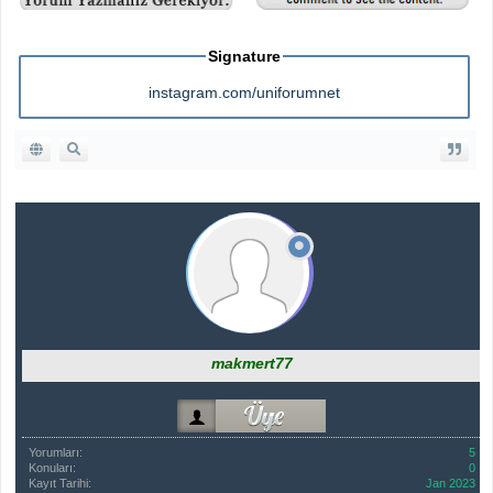
Signature
instagram.com/uniforumnet
makmert77
Yorumları:
5
Konuları:
0
Kayıt Tarihi:
Jan 2023