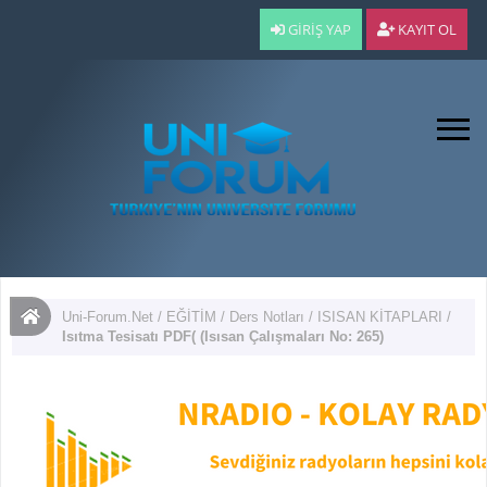
GIRIŞ YAP
KAYIT OL
Uni-Forum.Net
/
EĞİTİM
/
Ders Notları
/
ISISAN KİTAPLARI
/
Isıtma Tesisatı PDF( (Isısan Çalışmaları No: 265)