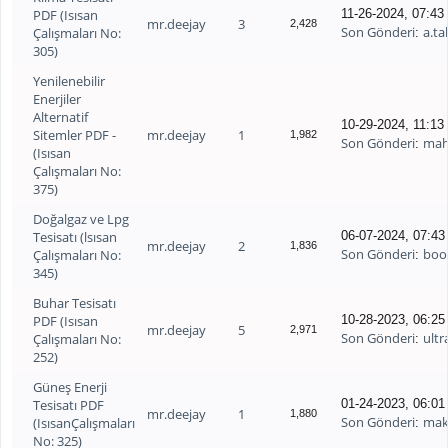
PDF (Isısan
11-26-2024, 07:4
mr.deejay
3
2,428
Son Gönderi
a.t
Çalışmaları No:
:
305)
Yenilenebilir
Enerjiler
Alternatif
10-29-2024, 11:1
Sitemler PDF -
mr.deejay
1
1,982
Son Gönderi
mah
:
(Isısan
Çalışmaları No:
375)
Doğalgaz ve Lpg
Tesisatı (lsısan
06-07-2024, 07:4
mr.deejay
2
1,836
Son Gönderi
boo
Çalışmaları No:
:
345)
Buhar Tesisatı
PDF (Isısan
10-28-2023, 06:2
mr.deejay
5
2,971
Son Gönderi
ultr
Çalışmaları No:
:
252)
Güneş Enerji
Tesisatı PDF
01-24-2023, 06:0
mr.deejay
1
1,880
Son Gönderi
mak
(IsısanÇalışmaları
:
No: 325)