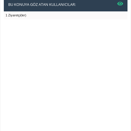
BU KONUYA GÖZ ATAN KULLANICILAR:
1 Ziyaretçi(ler)