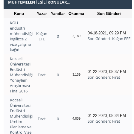
MUHTEMELEN İLGILI KONULAR…
Konu
Yazar
Yanıtlar
Okunma
Son Gönderi
KOÜ
endüstri
mühendisliği
Kağan
04-18-2021, 09:29 PM
0
2,189
Son Gönderi
Kağan EFE
ingilizce 2
EFE
:
vize çalışma
kağıdı
Kocaeli
Üniversitesi
Endüstri
01-22-2020, 08:37 PM
Mühendisliği
Fırat
0
3,139
Son Gönderi
Fırat
:
Yöneylem
Araştırması
Final 2016
Kocaeli
Üniversitesi
Endüstri
Mühendisliği
01-22-2020, 08:34 PM
Fırat
0
4,039
Son Gönderi
Fırat
Üretim
:
Planlama ve
Kontrol Vize