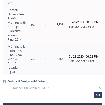
2015
Kocaeli
Üniversitesi
Endüstri
Mühendisliği
01-22-2020, 08:32 PM
Fırat
0
2,931
Son Gönderi
Fırat
Stratejik
:
Planlama
Yönetimi
Final 2014
Mühendislik
Ekonomisi
Final Sınavı
01-22-2020, 06:02 PM
2014 //
Fırat
0
3,157
Son Gönderi
Fırat
:
Prof.Dr.
Alpaslan
Fığlalı
Yazdırılabilir Versiyonu Görüntüle