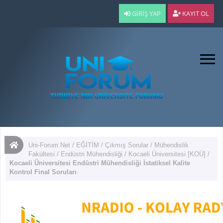
GIRIŞ YAP
KAYIT OL
Uni-Forum.Net
/
EĞİTİM
/
Çıkmış Sorular
/
Mühendislik
Fakültesi
/
Endüstri Mühendisliği
/
Kocaeli Üniversitesi [KOÜ]
/
Kocaeli Üniversitesi Endüstri Mühendisliği İstatiksel Kalite
Kontrol Final Soruları