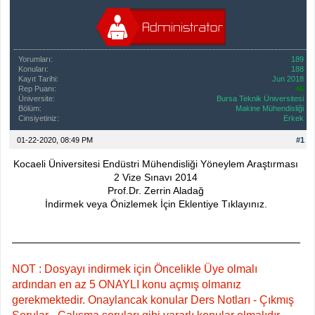
Yorumları:
189
Konuları:
188
Kayıt Tarihi:
Jun 2018
Rep Puanı:
46
Üniversite:
Bursa Teknik Üniversitesi
Bölüm:
Makine Mühendisliği
Cinsiyetiniz:
Erkek
01-22-2020, 08:49 PM
#1
Kocaeli Üniversitesi Endüstri Mühendisliği Yöneylem Araştırması
2 Vize Sınavı 2014
Prof.Dr. Zerrin Aladağ
İndirmek veya Önizlemek İçin Eklentiye Tıklayınız.
NOT : Dosyayı indirmek için Öncelikle Üye olmalı
ardından en az 5 ONAYLI konu açmış olmanız
gerekmektedir. Onaylancak konular Ders Notları - Çıkmış