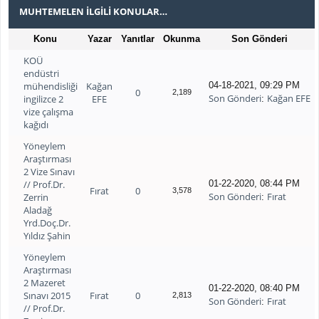
MUHTEMELEN İLGILI KONULAR…
Konu
Yazar
Yanıtlar
Okunma
Son Gönderi
KOÜ
endüstri
mühendisliği
Kağan
04-18-2021, 09:29 PM
0
2,189
Son Gönderi
Kağan EFE
ingilizce 2
EFE
:
vize çalışma
kağıdı
Yöneylem
Araştırması
2 Vize Sınavı
// Prof.Dr.
01-22-2020, 08:44 PM
Fırat
0
3,578
Son Gönderi
Fırat
Zerrin
:
Aladağ
Yrd.Doç.Dr.
Yıldız Şahin
Yöneylem
Araştırması
2 Mazeret
01-22-2020, 08:40 PM
Sınavı 2015
Fırat
0
2,813
Son Gönderi
Fırat
:
// Prof.Dr.