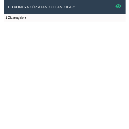
BU KONUYA GÖZ ATAN KULLANICILAR:
1 Ziyaretçi(ler)