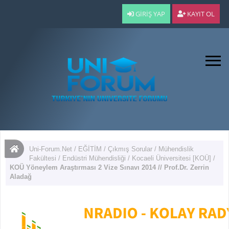
GIRIŞ YAP
KAYIT OL
Uni-Forum.Net
/
EĞİTİM
/
Çıkmış Sorular
/
Mühendislik
Fakültesi
/
Endüstri Mühendisliği
/
Kocaeli Üniversitesi [KOÜ]
/
KOÜ Yöneylem Araştırması 2 Vize Sınavı 2014 // Prof.Dr. Zerrin
Aladağ