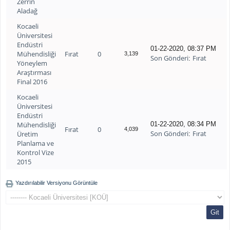
Zerrin
Aladağ
Kocaeli
Üniversitesi
Endüstri
01-22-2020, 08:37 PM
Mühendisliği
Fırat
0
3,139
Son Gönderi
Fırat
:
Yöneylem
Araştırması
Final 2016
Kocaeli
Üniversitesi
Endüstri
Mühendisliği
01-22-2020, 08:34 PM
Fırat
0
4,039
Son Gönderi
Fırat
Üretim
:
Planlama ve
Kontrol Vize
2015
Yazdırılabilir Versiyonu Görüntüle