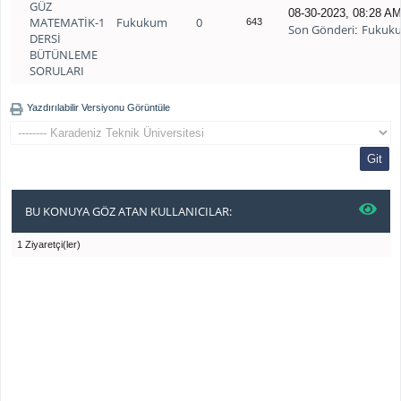
GÜZ
08-30-2023, 08:28 A
MATEMATİK-1
Fukukum
0
643
Son Gönderi
Fukuk
:
DERSİ
BÜTÜNLEME
SORULARI
Yazdırılabilir Versiyonu Görüntüle
BU KONUYA GÖZ ATAN KULLANICILAR:
1 Ziyaretçi(ler)