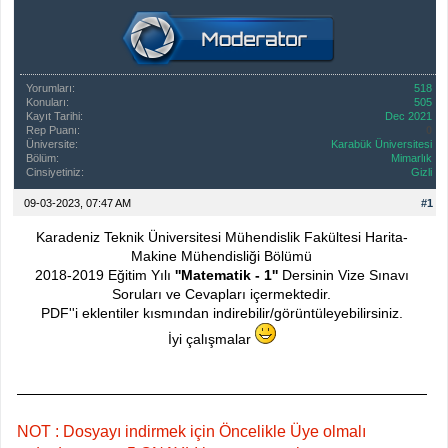
Yorumları:
518
Konuları:
505
Kayıt Tarihi:
Dec 2021
Rep Puanı:
0
Üniversite:
Karabük Üniversitesi
Bölüm:
Mimarlık
Cinsiyetiniz:
Gizli
09-03-2023, 07:47 AM
#1
Karadeniz Teknik Üniversitesi Mühendislik Fakültesi Harita-
Makine Mühendisliği Bölümü
2018-2019 Eğitim Yılı
''Matematik - 1''
Dersinin Vize Sınavı
Soruları ve Cevapları içermektedir.
PDF''i eklentiler kısmından indirebilir/görüntüleyebilirsiniz.
İyi çalışmalar
NOT : Dosyayı indirmek için Öncelikle Üye olmalı