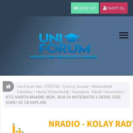
GIRIŞ YAP
KAYIT OL
Uni-Forum.Net
/
EĞİTİM
/
Çıkmış Sorular
/
Mühendislik
Fakültesi
/
Harita Mühendisliği
/
Karadeniz Teknik Üniversitesi
/
KTÜ HARİTA-MAKİNE MÜH. 2018-19 MATEMATİK-1 DERSİ VİZE
SORU VE CEVAPLARI