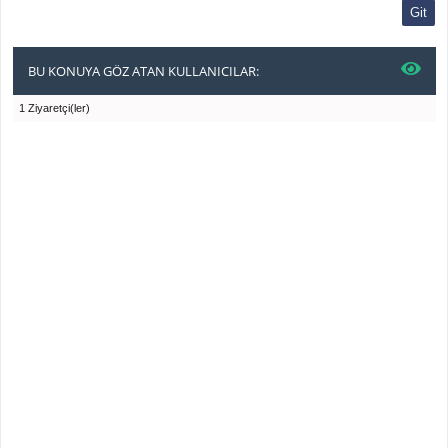
BU KONUYA GÖZ ATAN KULLANICILAR:
1 Ziyaretçi(ler)