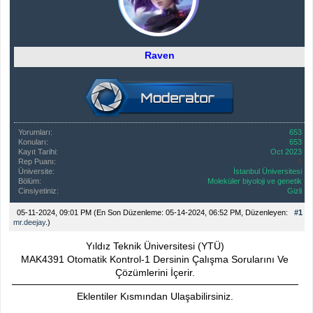
Raven
Yorumları:
653
Konuları:
653
Kayıt Tarihi:
Oct 2023
Rep Puanı:
0
Üniversite:
İstanbul Üniversitesi
Bölüm:
Moleküler biyoloji ve genetik
Cinsiyetiniz:
Gizli
05-11-2024, 09:01 PM
(En Son Düzenleme: 05-14-2024, 06:52 PM, Düzenleyen:
#1
mr.deejay
.)
Yıldız Teknik Üniversitesi (YTÜ)
MAK4391 Otomatik Kontrol-1 Dersinin Çalışma Sorularını Ve
Çözümlerini İçerir.
Eklentiler Kısmından Ulaşabilirsiniz.