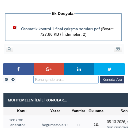
Ek Dosyalar
Otomatik kontrol 1 final çalışma soruları.pdf
(Boyut:
727.86 KB / İndirmeler: 2)
MUHTEMELEN İLGILI KONULAR…
Konu
Yazar
Yanıtlar
Okunma
Son
senkron
05-13-2026,
jeneratör
begumsevval13
0
211
Son Gönder