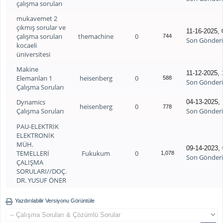
çalışma soruları
mukavemet 2
çıkmış sorular ve
11-16-2025,
çalışma soruları
themachine
0
744
Son Gönder
kocaeli
üniversitesi
Makine
11-12-2025,
Elemanları 1
heisenberg
0
588
Son Gönder
Çalışma Soruları
Dynamics
04-13-2025,
heisenberg
0
778
Çalışma Soruları
Son Gönder
PAU-ELEKTRİK
ELEKTRONİK
MÜH.
09-14-2023,
TEMELLERİ
Fukukum
0
1,078
Son Gönder
ÇALIŞMA
SORULARI//DOÇ.
DR. YUSUF ÖNER
Yazdırılabilir Versiyonu Görüntüle