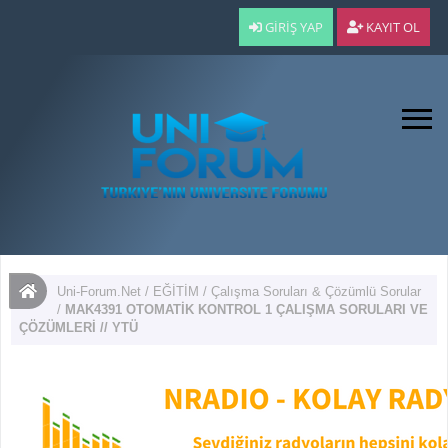
GIRIŞ YAP
KAYIT OL
Uni-Forum.Net
/
EĞİTİM
/
Çalışma Soruları & Çözümlü Sorular
/
MAK4391 OTOMATİK KONTROL 1 ÇALIŞMA SORULARI VE
ÇÖZÜMLERİ // YTÜ