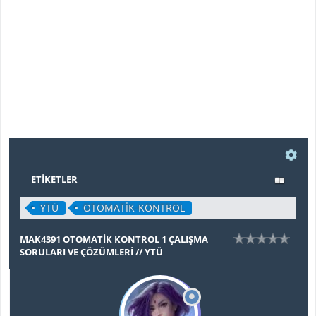
ETIKETLER
YTÜ
OTOMATIK-KONTROL
MAK4391 OTOMATİK KONTROL 1 ÇALIŞMA
SORULARI VE ÇÖZÜMLERİ // YTÜ