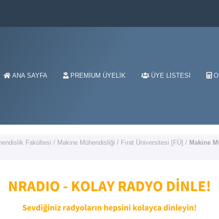
ANA SAYFA
PREMIUM ÜYELIK
ÜYE LISTESI
O
endislik Fakültesi
/
Makine Mühendisliği
/
Fırat Üniversitesi [FÜ]
/
Makine Mü