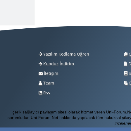
Yazılım Kodlama Öğren
Ç
Kunduz İndirim
D
İletişim
S
Team
Ç
Rss
İçerik sağlayıcı paylaşım sitesi olarak hizmet veren Uni-Forum.
sorumludur. Uni-Forum.Net hakkında yapılacak tüm hukuksal şikay
incelener