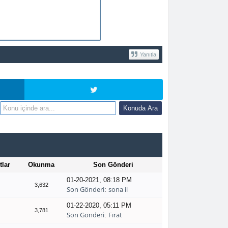
Yanıtla
tlar
Okunma
Son Gönderi
01-20-2021, 08:18 PM
3,632
Son Gönderi
sona il
:
01-22-2020, 05:11 PM
3,781
Son Gönderi
Fırat
: