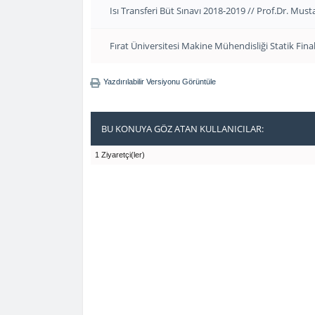
Isı Transferi Büt Sınavı 2018-2019 // Prof.Dr. Must
Fırat Üniversitesi Makine Mühendisliği Statik Fina
Yazdırılabilir Versiyonu Görüntüle
BU KONUYA GÖZ ATAN KULLANICILAR:
1 Ziyaretçi(ler)