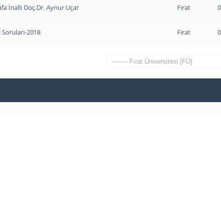
afa İnallı Doç.Dr. Aynur Uçar
Fırat
0
l Soruları-2018
Fırat
0