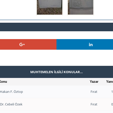
MUHTEMELEN İLGILI KONULAR…
Konu
Yazar
Yanı
. Hakan F. Öztop
Fırat
1
.Dr. Cebeli Özek
Fırat
0