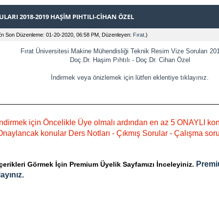
LARI 2018-2019 HAŞIM PIHTILI-CIHAN ÖZEL
En Son Düzenleme: 01-20-2020, 06:58 PM, Düzenleyen:
Fırat
.)
Fırat Üniversitesi Makine Mühendisliği Teknik Resim Vize Soruları 20
Doç.Dr. Haşim Pıhtılı - Doç.Dr. Cihan Özel
İndirmek veya önizlemek için lütfen eklentiye tıklayınız.
ndirmek için Öncelikle Üye olmalı ardından en az 5 ONAYLI ko
naylancak konular Ders Notları - Çıkmış Sorular - Çalışma sorula
Premi
rikleri Görmek İçin Premium Üyelik Sayfamızı İnceleyiniz.
ayınız.