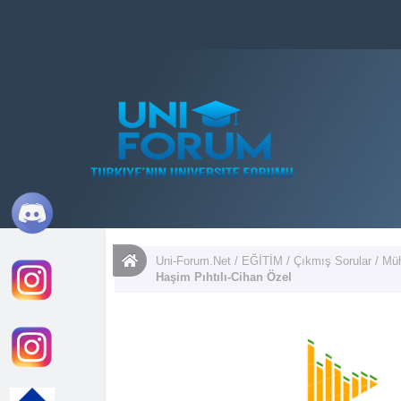
Uni-Forum.Net
/
EĞİTİM
/
Çıkmış Sorular
/
Müh
Haşim Pıhtılı-Cihan Özel