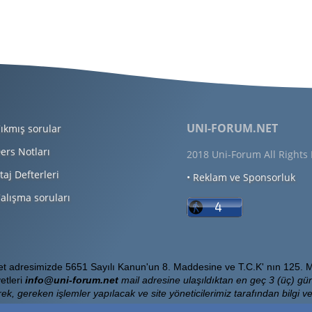
UNI-FORUM.NET
ıkmış sorular
ers Notları
2018 Uni-Forum All Rights
taj Defterleri
• Reklam ve Sponsorluk
alışma soruları
Net adresimizde 5651 Sayılı Kanun'un 8. Maddesine ve T.C.K' nın 125. M
etleri
info@uni-forum.net
mail adresine ulaşıldıktan en geç 3 (üç) gün
ek, gereken işlemler yapılacak ve site yöneticilerimiz tarafından bilgi ver