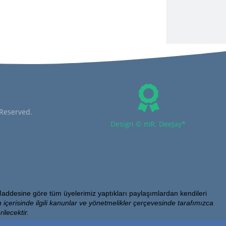
 Reserved.
Design © mR. DeeJay*
addesine göre tüm üyelerimiz yaptıkları paylaşımlardan kendileri
 içerisinde ilgili kanunlar ve yönetmelikler çerçevesinde tarafımızca
ilecektir.