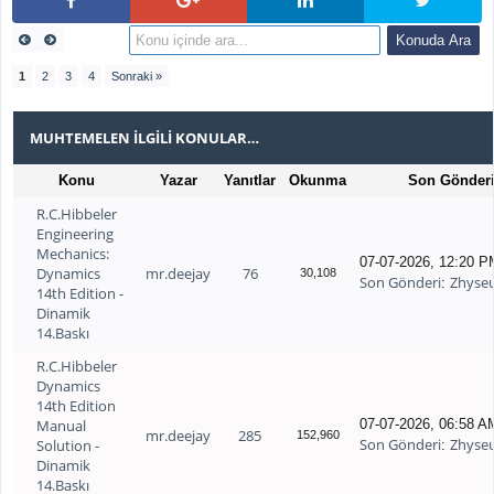
1
2
3
4
Sonraki »
MUHTEMELEN İLGILI KONULAR…
Konu
Yazar
Yanıtlar
Okunma
Son Gönder
R.C.Hibbeler
Engineering
Mechanics:
07-07-2026, 12:20 P
Dynamics
mr.deejay
76
30,108
Son Gönderi
Zhyse
:
14th Edition -
Dinamik
14.Baskı
R.C.Hibbeler
Dynamics
14th Edition
Manual
07-07-2026, 06:58 A
mr.deejay
285
152,960
Son Gönderi
Zhyse
Solution -
:
Dinamik
14.Baskı