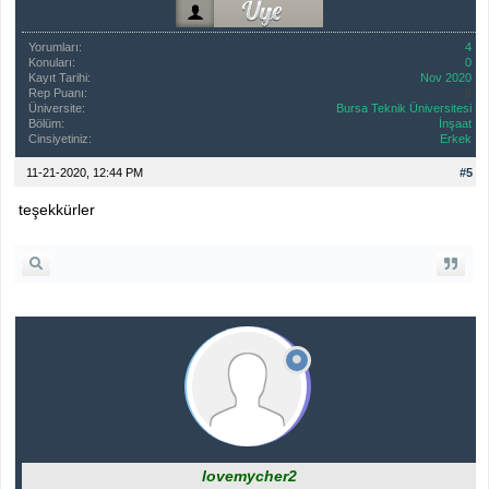
Yorumları:
4
Konuları:
0
Kayıt Tarihi:
Nov 2020
Rep Puanı:
0
Üniversite:
Bursa Teknik Üniversitesi
Bölüm:
İnşaat
Cinsiyetiniz:
Erkek
11-21-2020, 12:44 PM
#5
teşekkürler
lovemycher2