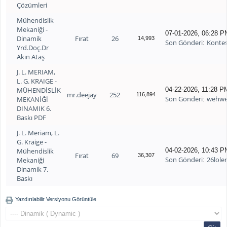
Çözümleri
Mühendislik
Mekaniği -
07-01-2026, 06:28 P
Dinamik
Fırat
26
14,993
Son Gönderi
Konte
:
Yrd.Doç.Dr
Akın Ataş
J. L. MERIAM,
L. G. KRAIGE -
MÜHENDİSLİK
04-22-2026, 11:28 P
mr.deejay
252
116,894
Son Gönderi
wehwe
MEKANİĞİ
:
DINAMIK 6.
Baskı PDF
J. L. Meriam, L.
G. Kraige -
Mühendislik
04-02-2026, 10:43 P
Fırat
69
36,307
Son Gönderi
26lole
Mekaniği
:
Dinamik 7.
Baskı
Yazdırılabilir Versiyonu Görüntüle