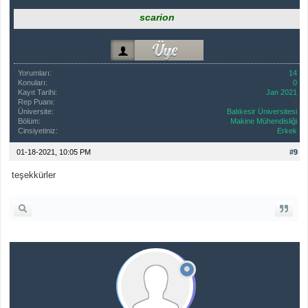
scarion
Yorumları:
14
Konuları:
0
Kayıt Tarihi:
Jan 2021
Rep Puanı:
0
Üniversite:
Balıkesir Üniversitesi
Bölüm:
Makine Mühendisliği
Cinsiyetiniz:
Erkek
01-18-2021, 10:05 PM
#9
teşekkürler