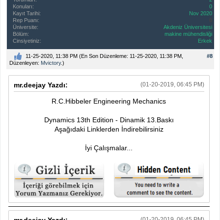
Konuları:
0
Kayıt Tarihi:
Nov 2020
Rep Puanı:
0
Üniversite:
Akdeniz Üniversitesi
Bölüm:
makine mühendisliği
Cinsiyetiniz:
Erkek
11-25-2020, 11:38 PM
(En Son Düzenleme: 11-25-2020, 11:38 PM,
#8
Düzenleyen:
Mvictory
.)
mr.deejay Yazdı:
(01-20-2019, 06:45 PM)
R.C.Hibbeler Engineering Mechanics
Dynamics 13th Edition - Dinamik 13.Baskı
Aşağıdaki Linklerden İndirebilirsiniz
İyi Çalışmalar...
mr.deejay Yazdı:
(01-20-2019, 06:45 PM)