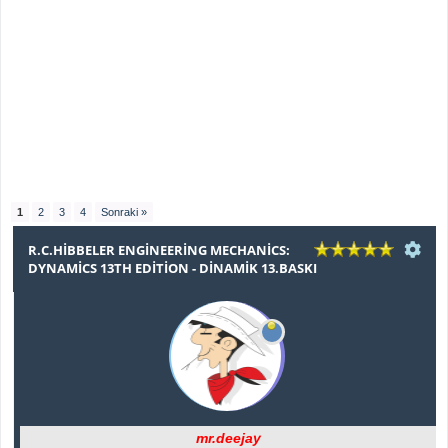
1
2
3
4
Sonraki »
R.C.HIBBELER ENGINEERING MECHANICS:
DYNAMICS 13TH EDITION - DINAMIK 13.BASKI
mr.deejay