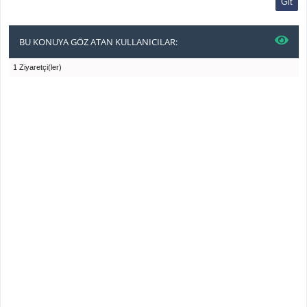
BU KONUYA GÖZ ATAN KULLANICILAR:
1 Ziyaretçi(ler)