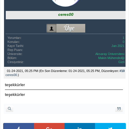
ceres00
Yorumları:
1
Konuları:
0
Kayıt Tarihi:
Jan 2021
Rep Puanı:
0
Üniversite:
Aksaray Üniversitesi
Bölüm:
Makin Mühendisliği
Cinsiyetiniz:
Gizli
01-24-2021, 05:25 PM
(En Son Düzenleme: 01-24-2021, 05:25 PM, Düzenleyen:
#10
ceres00
.)
teşekkürler
teşekkürler