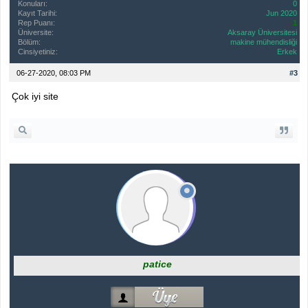
Konuları:
0
Kayıt Tarihi:
Jun 2020
Rep Puanı:
1
Üniversite:
Aksaray Üniversitesi
Bölüm:
makine mühendisliği
Cinsiyetiniz:
Erkek
06-27-2020, 08:03 PM
#3
Çok iyi site
patice