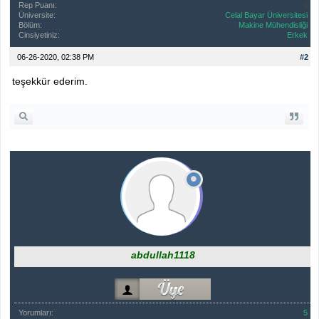
Rep Puanı:
0
Üniversite:
Celal Bayar Üniversitesi
Bölüm:
Makine Mühendisliği
Cinsiyetiniz:
Erkek
06-26-2020, 02:38 PM
#2
teşekkür ederim.
abdullah1118
Yorumları:
5