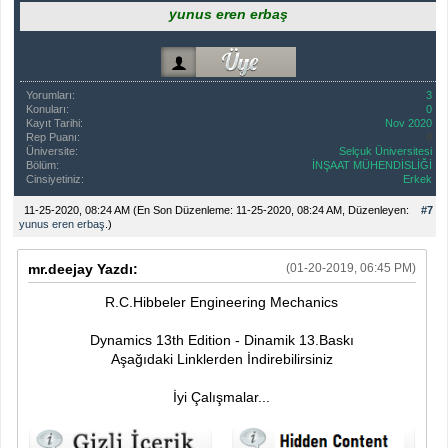
yunus eren erbaş
Yorumları:
3
Konuları:
0
Kayıt Tarihi:
Nov 2020
Rep Puanı:
0
Üniversite:
Selçuk Üniversitesi
Bölüm:
İNŞAAT MÜHENDİSLİĞİ
Cinsiyetiniz:
Erkek
11-25-2020, 08:24 AM
(En Son Düzenleme: 11-25-2020, 08:24 AM, Düzenleyen:
#7
yunus eren erbaş
.)
mr.deejay Yazdı:
(01-20-2019, 06:45 PM)
R.C.Hibbeler Engineering Mechanics
Dynamics 13th Edition - Dinamik 13.Baskı
Aşağıdaki Linklerden İndirebilirsiniz
İyi Çalışmalar...