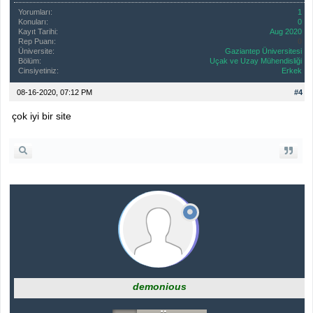
Yorumları:
1
Konuları:
0
Kayıt Tarihi:
Aug 2020
Rep Puanı:
0
Üniversite:
Gaziantep Üniversitesi
Bölüm:
Uçak ve Uzay Mühendisliği
Cinsiyetiniz:
Erkek
08-16-2020, 07:12 PM
#4
çok iyi bir site
demonious