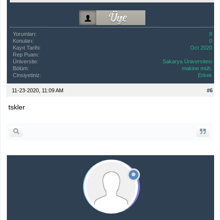
Yorumları:
8
Konuları:
0
Kayıt Tarihi:
Oct 2020
Rep Puanı:
0
Üniversite:
Sakarya Üniversitesi
Bölüm:
makine müh.
Cinsiyetiniz:
Erkek
11-23-2020, 11:09 AM
#6
tskler