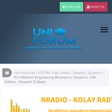
GIRIŞ YAP
KAYIT OL
Uni-Forum.Net
/
EĞİTİM
/
Ders Notları
/
Dinamik ( Dynamic )
/
R.C.Hibbeler Engineering Mechanics: Dynamics 13th
Edition - Dinamik 13.Baskı