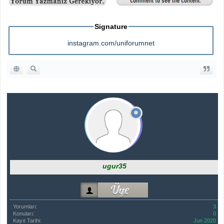
Signature
instagram.com/uniforumnet
ugur35
Yorumları:
3
Konuları:
0
Kayıt Tarihi:
Jun 2020