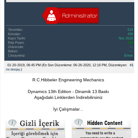
Yorumları:
519
Konuları:
438
Kayıt Tarihi:
Nov 2018
Rep Puanı:
139
Üniversite:
---
Bölüm:
---
Cinsiyetiniz:
Erkek
01-20-2019, 06:45 PM
(En Son Düzenleme: 06-26-2020, 12:16 PM, Düzenleyen:
#1
mr.deejay
.)
R.C.Hibbeler Engineering Mechanics
Dynamics 13th Edition - Dinamik 13.Baskı
Aşağıdaki Linklerden İndirebilirsiniz
İyi Çalışmalar...