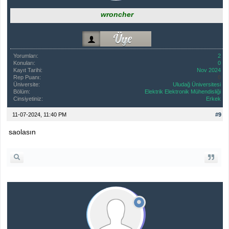
wroncher
Yorumları:
2
Konuları:
0
Kayıt Tarihi:
Nov 2024
Rep Puanı:
0
Üniversite:
Uludağ Üniversitesi
Bölüm:
Elektrik Elektronik Mühendisliği
Cinsiyetiniz:
Erkek
11-07-2024, 11:40 PM
#9
saolasın