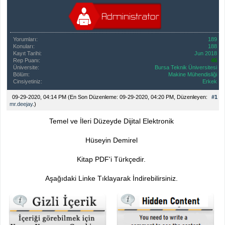
Yorumları:
189
Konuları:
188
Kayıt Tarihi:
Jun 2018
Rep Puanı:
46
Üniversite:
Bursa Teknik Üniversitesi
Bölüm:
Makine Mühendisliği
Cinsiyetiniz:
Erkek
09-29-2020, 04:14 PM
(En Son Düzenleme: 09-29-2020, 04:20 PM, Düzenleyen:
#1
mr.deejay
.)
Temel ve İleri Düzeyde Dijital Elektronik
Hüseyin Demirel
Kitap PDF'i Türkçedir.
Aşağıdaki Linke Tıklayarak İndirebilirsiniz.