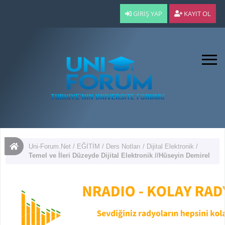
GIRIŞ YAP
KAYIT OL
Uni-Forum.Net
/
EĞİTİM
/
Ders Notları
/
Dijital Elektronik
/
Temel ve İleri Düzeyde Dijital Elektronik //Hüseyin Demirel