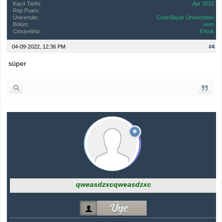
Kayıt Tarihi:
Apr 2022
Rep Puanı:
0
Üniversite:
Celal Bayar Üniversitesi
Bölüm:
eem
Cinsiyetiniz:
Erkek
04-09-2022, 12:36 PM
#4
süper
qweasdzxcqweasdzxc