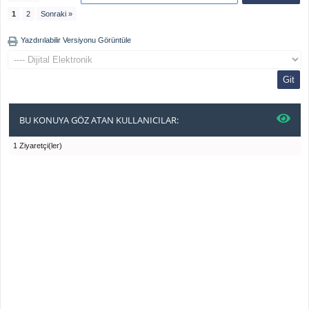
1
2
Sonraki »
Yazdırılabilir Versiyonu Görüntüle
BU KONUYA GÖZ ATAN KULLANICILAR:
1 Ziyaretçi(ler)