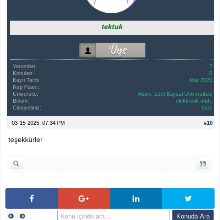
tektuk
Yorumları:
2
Konuları:
0
Kayıt Tarihi:
Mar 2025
Rep Puanı:
0
Üniversite:
Abant İzzet Baysal Üniversitesi
Bölüm:
elektronik müh.
Cinsiyetiniz:
Gizli
03-15-2025, 07:34 PM
#10
teşekkürler