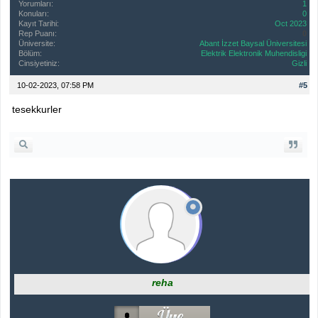
Yorumları:
1
Konuları:
0
Kayıt Tarihi:
Oct 2023
Rep Puanı:
0
Üniversite:
Abant İzzet Baysal Üniversitesi
Bölüm:
Elektrik Elektronik Muhendisligi
Cinsiyetiniz:
Gizli
10-02-2023, 07:58 PM
#5
tesekkurler
reha