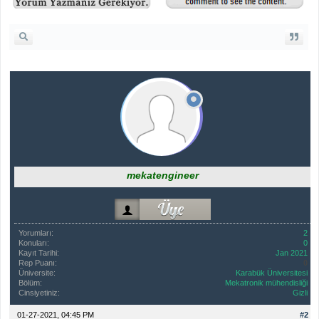
mekatengineer
Yorumları:
2
Konuları:
0
Kayıt Tarihi:
Jan 2021
Rep Puanı:
0
Üniversite:
Karabük Üniversitesi
Bölüm:
Mekatronik mühendisliği
Cinsiyetiniz:
Gizli
01-27-2021, 04:45 PM
#2