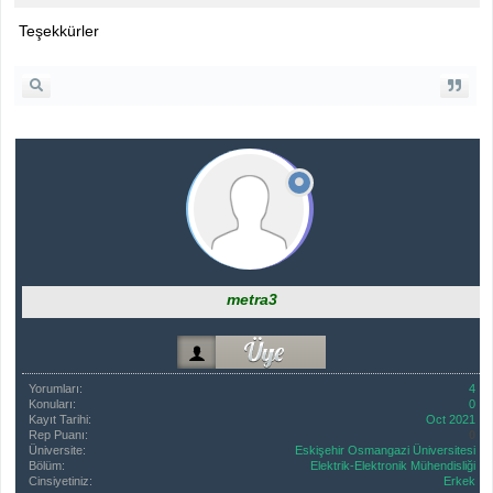
Teşekkürler
metra3
Yorumları:
4
Konuları:
0
Kayıt Tarihi:
Oct 2021
Rep Puanı:
0
Üniversite:
Eskişehir Osmangazi Üniversitesi
Bölüm:
Elektrik-Elektronik Mühendisliği
Cinsiyetiniz:
Erkek