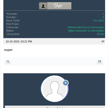
Yorumları:
1
Konuları:
0
Kayıt Tarihi:
Oct 2023
Rep Puanı:
0
Üniversite:
Mehmet Akif Ersoy Üniversitesi
Bölüm:
bilişim sistemleri ve teknolojileri
Cinsiyetiniz:
Erkek
10-15-2023, 03:21 PM
#7
super