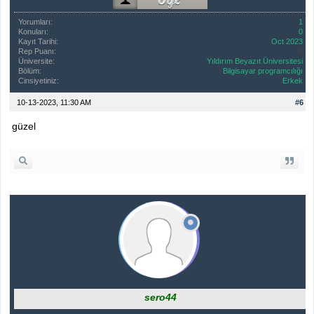
Yorumları:
1
Konuları:
0
Kayıt Tarihi:
Oct 2023
Rep Puanı:
0
Üniversite:
Yıldırım Beyazıt Üniversitesi
Bölüm:
Bilgisayar programcılığı
Cinsiyetiniz:
Erkek
10-13-2023, 11:30 AM
#6
güzel
sero44