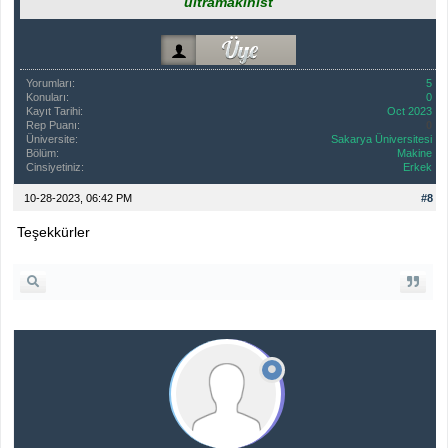
ultramakinist
Yorumları:
5
Konuları:
0
Kayıt Tarihi:
Oct 2023
Rep Puanı:
0
Üniversite:
Sakarya Üniversitesi
Bölüm:
Makine
Cinsiyetiniz:
Erkek
10-28-2023, 06:42 PM
#8
Teşekkürler