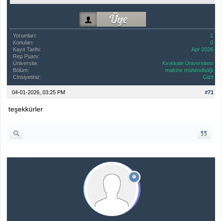
Yorumları:
1
Konuları:
0
Kayıt Tarihi:
Apr 2026
Rep Puanı:
0
Üniversite:
Kırıkkale Üniversitesi
Bölüm:
makine mühendisliği
Cinsiyetiniz:
Gizli
04-01-2026, 03:25 PM
#71
teşekkürler