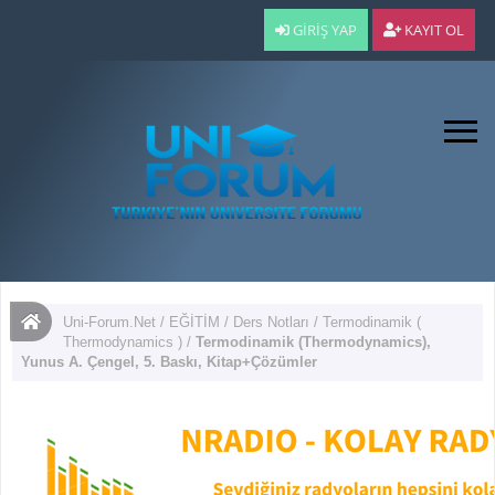
GIRIŞ YAP
KAYIT OL
Uni-Forum.Net
/
EĞİTİM
/
Ders Notları
/
Termodinamik (
Thermodynamics )
/
Termodinamik (Thermodynamics),
Yunus A. Çengel, 5. Baskı, Kitap+Çözümler