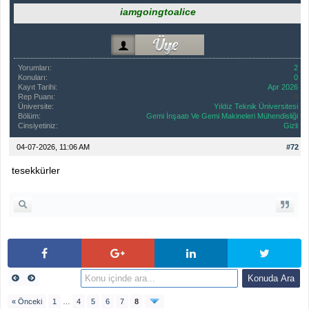
iamgoingtoalice
Yorumları:
2
Konuları:
0
Kayıt Tarihi:
Apr 2026
Rep Puanı:
0
Üniversite:
Yıldız Teknik Üniversitesi
Bölüm:
Gemi İnşaatı Ve Gemi Makineleri Mühendisliği
Cinsiyetiniz:
Gizli
04-07-2026, 11:06 AM
#72
tesekkürler
« Önceki
1
…
4
5
6
7
8