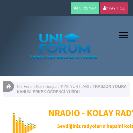
GIRIŞ YAP
KAYIT OL
Uni-Forum.Net
/
Sosyal
/
KYK YURTLARI
/
TRABZON YOMRA
KANUNİ ERKEK ÖĞRENCİ YURDU