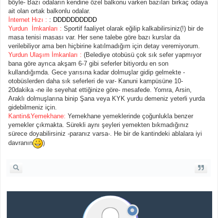
böyle- Bazı odaların kendine özel balkonu varken bazıları birkaç odaya
ait olan ortak balkonlu odalar.
İnternet Hızı :
: DDDDDDDDDD
Yurdun İmkanları :
Sportif faaliyet olarak eğilip kalkabilirsiniz(!) bir de
masa tenisi masası var. Her sene talebe göre bazı kurslar da
verilebiliyor ama ben hiçbirine katılmadığım için detay veremiyorum.
Yurdun Ulaşım İmkanları :
(Belediye otobüsü çok sık sefer yapmıyor
bana göre ayrıca akşam 6-7 gibi seferler bitiyordu en son
kullandığımda. Gece yarısına kadar dolmuşlar gidip gelmekte -
otobüslerden daha sık seferleri de var- Kanuni kampüsüne 10-
20dakika -ne ile seyehat ettiğinize göre- mesafede. Yomra, Arsin,
Araklı dolmuşlarına binip Şana veya KYK yurdu demeniz yeterli yurda
gidebilmeniz için.
Kantin&Yemekhane:
Yemekhane yemeklerinde çoğunlukla benzer
yemekler çıkmakta. Sürekli aynı şeyleri yemekten bıkmadığınız
sürece doyabilirsiniz -paranız varsa-. He bir de kantindeki ablalara iyi
davranın
)