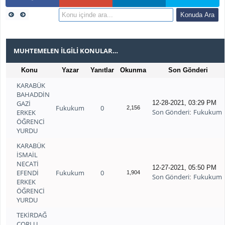
MUHTEMELEN İLGILI KONULAR…
Konu
Yazar
Yanıtlar
Okunma
Son Gönderi
KARABÜK
BAHADDİN
GAZİ
12-28-2021, 03:29 PM
Fukukum
0
2,156
Son Gönderi
Fukukum
ERKEK
:
ÖĞRENCİ
YURDU
KARABÜK
İSMAİL
NECATİ
12-27-2021, 05:50 PM
EFENDİ
Fukukum
0
1,904
Son Gönderi
Fukukum
:
ERKEK
ÖĞRENCİ
YURDU
TEKİRDAĞ
ÇORLU