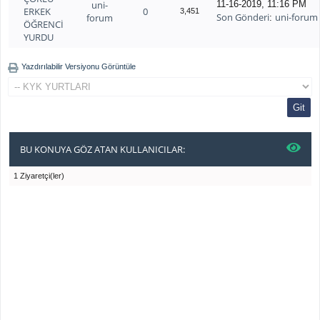
uni-
11-16-2019, 11:16 PM
ERKEK
0
3,451
Son Gönderi
uni-forum
forum
:
ÖĞRENCİ
YURDU
Yazdırılabilir Versiyonu Görüntüle
BU KONUYA GÖZ ATAN KULLANICILAR:
1 Ziyaretçi(ler)