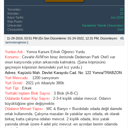
Yorumları:
22
Konuları:
22
Kayıt Tarihi:
Jun 2018
Rep Puanı:
1
Üniversite:
Karadeniz Teknik Üniversitesi
Cinsiyetiniz:
Gizli
11-29-2019, 03:51 PM
(En Son Düzenleme: 01-24-2022, 12:31 PM, Düzenleyen:
#1
iamnotengineer
.)
Yurdun Adı :
Yomra Kanuni Erkek Öğrenci Yurdu
Konumu :
Cevahir AVM'nin biraz ilerisinde Dedeman Park Otel'i var
onun karşısında yolun arkasında kalmakta. (Şana köprüsünü
geçmeyin köprünün ilerisindeki yurt kız yurdu.)
Adres:
Kaşüstü Mah. Devlet Karayolu Cad. No: 122 Yomra/TRABZON
Yurt Mevcudu :
1200 sanıyorum
Yurt Ücreti :
2021 yılı itibariyle 380₺
Yurt Tipi :
Erkek
Yurt
taki toplam
Blok Sayısı
:
3 Blok (A-B-C)
Odalarda Kalan Kişi Sayısı :
2-3-4 kişilik odalar mevcut. Odanın
büyüklüğüne göre değişmekte.
Odaların Mimari Yapısı :
WC & Banyo + Buzdolabı odada değil dairede
ortak kullanımda. Çalışma masaları ile yataklar aynı odada, ek olarak
birkaç katta çalışma odaları mevcut. 2 kişilik odada, ikisi yatak
yanında olmak üzere 4 adet priz mevcut -en azından benim odamda