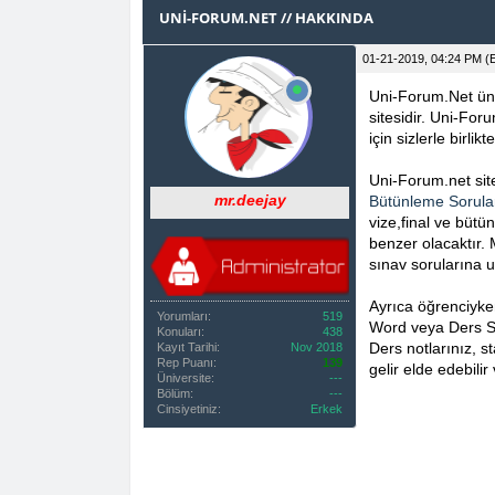
0 OY(LAR) - 0 ORTALAMA
1
2
3
4
5
UNI-FORUM.NET // HAKKINDA
01-21-2019, 04:24 PM
(
Uni-Forum.Net üniv
sitesidir. Uni-For
için sizlerle birli
Uni-Forum.net sites
mr.deejay
Bütünleme Sorula
vize,final ve bütü
benzer olacaktır. M
sınav sorularına u
Ayrıca öğrenciyk
Yorumları:
519
Word veya Ders Sun
Konuları:
438
Ders notlarınız, s
Kayıt Tarihi:
Nov 2018
Rep Puanı:
139
gelir elde edebilir
Üniversite:
---
Bölüm:
---
Cinsiyetiniz:
Erkek