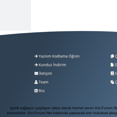
Yazılım Kodlama Öğren
Ç
Kunduz İndirim
D
İletişim
S
Team
Ç
Rss
İçerik sağlayıcı paylaşım sitesi olarak hizmet veren Uni-Forum.
sorumludur. Uni-Forum.Net hakkında yapılacak tüm hukuksal şikay