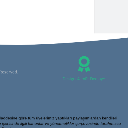
 Reserved.
Design © mR. DeeJay*
addesine göre tüm üyelerimiz yaptıkları paylaşımlardan kendileri
 içerisinde ilgili kanunlar ve yönetmelikler çerçevesinde tarafımızca