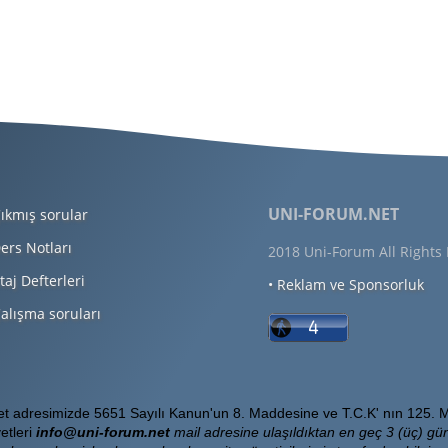
UNI-FORUM.NET
ıkmış sorular
ers Notları
2018 Uni-Forum All Rights
taj Defterleri
• Reklam ve Sponsorluk
alışma soruları
Net adresimizde 5651 Sayılı Kanun'un 8. Maddesine ve T.C.K' nın 125. M
etleri
info@uni-forum.net
mail adresine ulaşıldıktan en geç 3 (üç) gün