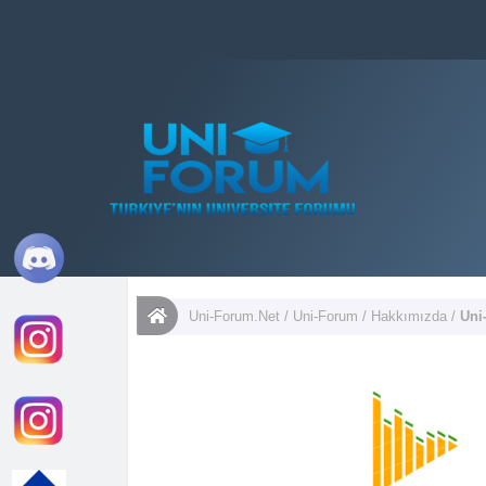
Uni-Forum.Net
/
Uni-Forum
/
Hakkımızda
/
Uni