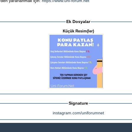
erden yararlanmak için:
https://www.uni-forum.net
Ek Dosyalar
Küçük Resim(ler)
Signature
instagram.com/uniforumnet