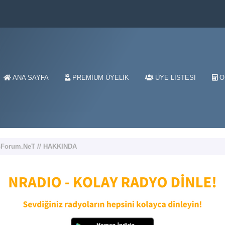
ANA SAYFA
PREMIUM ÜYELIK
ÜYE LISTESI
O
-Forum.NeT // HAKKINDA