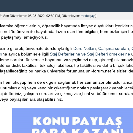
En Son Düzenleme: 05-23-2022, 02:30 PM, Düzenleyen:
mr.deejay
.)
ersite öğrencilerinin, öğrencilik hayatında ihtiyaç duydukları içeriklerin 
um.net 'te üniversite hayatında lazım olan tüm bilgileri, hem bizler için 
kte paylaşmayı amaçlıyoruz.
ine girerek, üniversite dersleriyle ilgili
Ders Notları
,
Çalışma soruları
,
rı
na ayrıca bölümlerle ilgili
Staj Defterlerine ve Staj Defteri örneklerine
u
nleme soruları üniversite hayatının vazgeçilmezi olup, gireceğiniz sınavl
ühendislik fakültesi, teknoloji fakültesi, tıp fakültesi ve daha birçok fa
laşabileceğiniz bu harika üniversite forumuna uni-forum.net 'e sizleri de
en hem okuyup hem de ek gelir sağlamak her zaman zor olmuştur ancak
umları gibi) veya kendiniz çıkarttığınız notları paylaşarak yapabileceğ
taj defteriniz, çalışma soruları ve çıkmış vize,final ve bütünleme sorular
 veya paylaşılanlara ulaşabilirsiniz.