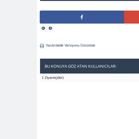
Yazdırılabilir Versiyonu Görüntüle
BU KONUYA GÖZ ATAN KULLANICILAR:
1 Ziyaretçi(ler)