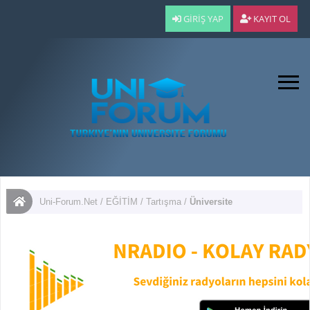
GIRIŞ YAP
KAYIT OL
Uni-Forum.Net
/
EĞİTİM
/
Tartışma
/
Üniversite