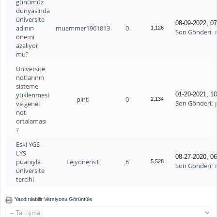
günümüz
dünyasında
üniversite
08-09-2022, 0
adının
muammer1961813
0
1,126
Son Gönderi
:
önemi
azalıyor
mu?
Üniversite
notlarının
sisteme
yüklenmesi
01-20-2021, 1
pinti
0
2,134
Son Gönderi
ve genel
:
not
ortalaması
?
Eski YGS-
LYS
08-27-2020, 0
puanıyla
LejyonerisT
6
5,528
Son Gönderi
:
üniversite
tercihi
Yazdırılabilir Versiyonu Görüntüle