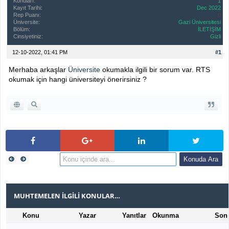
Konuları:
1
Kayıt Tarihi:
Dec 2022
Rep Puanı:
0
Üniversite:
Gazi Üniversitesi
Bölüm:
İLETİŞİM
Cinsiyetiniz:
Gizli
12-10-2022, 01:41 PM
#1
Merhaba arkaşlar
Üniversite
okumakla ilgili bir sorum var. RTS
okumak için hangi üniversiteyi önerirsiniz ?
MUHTEMELEN İLGILI KONULAR…
Konu
Yazar
Yanıtlar
Okunma
Son