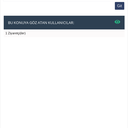
BU KONUYA GÖZ ATAN KULLANICILAR:
1 Ziyaretçi(ler)