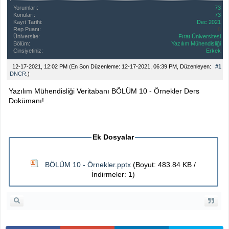
Yorumları:
73
Konuları:
73
Kayıt Tarihi:
Dec 2021
Rep Puanı:
0
Üniversite:
Fırat Üniversitesi
Bölüm:
Yazılım Mühendisliği
Cinsiyetiniz:
Erkek
12-17-2021, 12:02 PM
(En Son Düzenleme: 12-17-2021, 06:39 PM, Düzenleyen:
#1
DNCR
.)
Yazılım Mühendisliği Veritabanı BÖLÜM 10 - Örnekler Ders
Dokümanı!..
Ek Dosyalar
BÖLÜM 10 - Örnekler.pptx
(Boyut: 483.84 KB /
İndirmeler: 1)