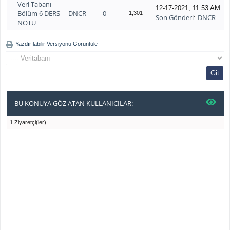
Veri Tabanı
12-17-2021, 11:53 AM
Bölüm 6 DERS
DNCR
0
1,301
Son Gönderi
DNCR
:
NOTU
Yazdırılabilir Versiyonu Görüntüle
BU KONUYA GÖZ ATAN KULLANICILAR:
1 Ziyaretçi(ler)