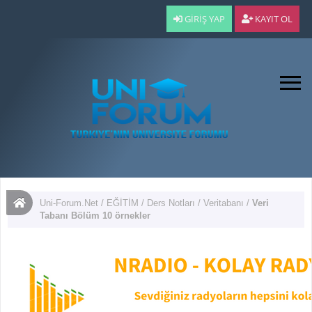
GIRIŞ YAP
KAYIT OL
Uni-Forum.Net
/
EĞİTİM
/
Ders Notları
/
Veritabanı
/
Veri
Tabanı Bölüm 10 örnekler