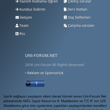
Yazılım Kodlama Öğren
Çıkmış sorular
Kunduz İndirim
Ders Notları
İletişim
Staj Defterleri
Team
Çalışma soruları
Rss
UNI-FORUM.NET
2018 Uni-Forum All Rights Reserved.
• Reklam ve Sponsorluk
İçerik sağlayıcı paylaşım sitesi olarak hizmet veren Uni-Forum.Net
adresimizde 5651 Sayılı Kanun'un 8. Maddesine ve T.C.K' nın 125.
Maddesine göre tüm üyelerimiz yaptıkları paylaşımlardan kendileri