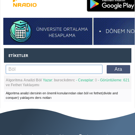
ETIKETLER
Algoritma Analizi Böl
Yazar:
burockdmrc
- Cevaplar:
0
- Görüntüleme: 621
ve Fethet Yaklaşımı
Algoritma analizi dersinin en önemli konularından olan böl ve fethet(divide and
conquer) yaklaşımı ders notları