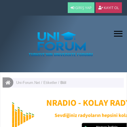
GIRIŞ YAP
KAYIT OL
Uni-Forum.Net
/
Etiketler
/
Böl