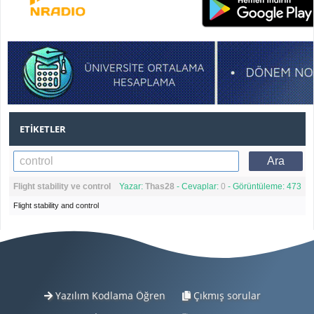
ETIKETLER
Flight stability ve control
Yazar:
Thas28
- Cevaplar:
0
- Görüntüleme: 473
Flight stability and control
Yazılım Kodlama Öğren
Çıkmış sorular