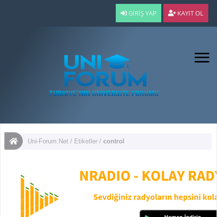
GIRIŞ YAP
KAYIT OL
Uni-Forum.Net
/
Etiketler
/
control