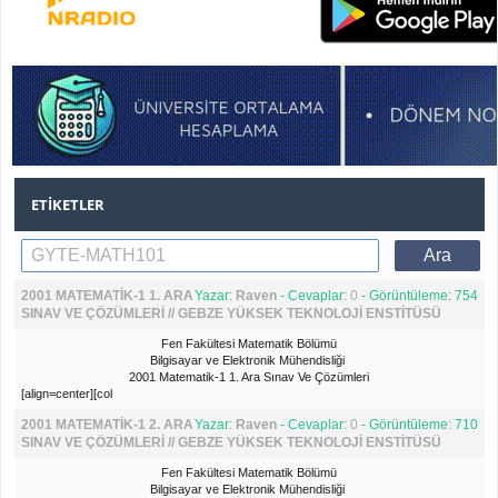
ETIKETLER
2001 MATEMATİK-1 1. ARA
Yazar:
Raven
- Cevaplar:
0
- Görüntüleme: 754
SINAV VE ÇÖZÜMLERİ // GEBZE YÜKSEK TEKNOLOJİ ENSTİTÜSÜ
Fen Fakültesi Matematik Bölümü
Bilgisayar ve Elektronik Mühendisliği
2001 Matematik-1 1. Ara Sınav Ve Çözümleri
[align=center][col
2001 MATEMATİK-1 2. ARA
Yazar:
Raven
- Cevaplar:
0
- Görüntüleme: 710
SINAV VE ÇÖZÜMLERİ // GEBZE YÜKSEK TEKNOLOJİ ENSTİTÜSÜ
Fen Fakültesi Matematik Bölümü
Bilgisayar ve Elektronik Mühendisliği