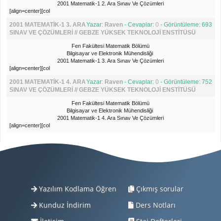
2001 Matematik-1 2. Ara Sınav Ve Çözümleri
[align=center][col
2001 MATEMATİK-1 3. ARA
Yazar:
Raven
- Cevaplar:
0
- Görüntüleme: 693
SINAV VE ÇÖZÜMLERİ // GEBZE YÜKSEK TEKNOLOJİ ENSTİTÜSÜ
Fen Fakültesi Matematik Bölümü
Bilgisayar ve Elektronik Mühendisliği
2001 Matematik-1 3. Ara Sınav Ve Çözümleri
[align=center][col
2001 MATEMATİK-1 4. ARA
Yazar:
Raven
- Cevaplar:
0
- Görüntüleme: 752
SINAV VE ÇÖZÜMLERİ // GEBZE YÜKSEK TEKNOLOJİ ENSTİTÜSÜ
Fen Fakültesi Matematik Bölümü
Bilgisayar ve Elektronik Mühendisliği
2001 Matematik-1 4. Ara Sınav Ve Çözümleri
[align=center][col
Yazılım Kodlama Öğren
Çıkmış sorular
Kunduz İndirim
Ders Notları