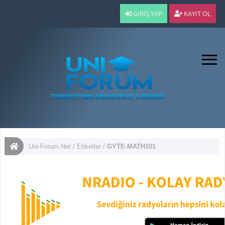
GIRIŞ YAP
KAYIT OL
Uni-Forum.Net
/
Etiketler
/
GYTE-MATH101