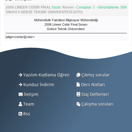
2006 LİNEER CEBİR FİNAL
Yazar:
Raven
- Cevaplar:
0
- Görüntüleme: 509
SINAVI // GEBZE TEKNİK ÜNİVERSİTESİ (GTÜ)
Mühendislik Fakültesi Bilgisayar Mühendisliği
2006 Lineer Cebir Final Sınavı
Gebze Teknik Üniversitesi
[align=center][color=
Yazılım Kodlama Öğren
Çıkmış sorular
Kunduz İndirim
Ders Notları
İletişim
Staj Defterleri
Team
Çalışma soruları
Rss