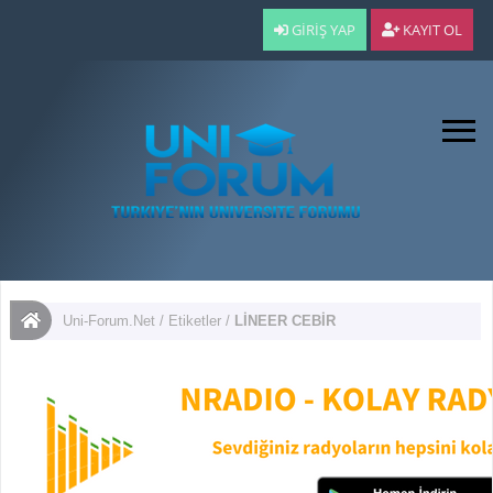
GIRIŞ YAP
KAYIT OL
Uni-Forum.Net
/
Etiketler
/
LİNEER CEBİR