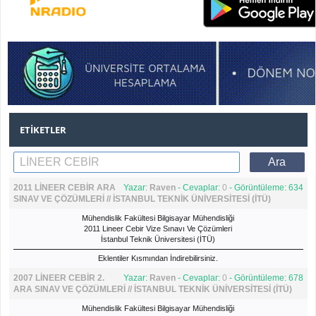
ETIKETLER
2011 LİNEER CEBİR ARA
Yazar:
Raven
- Cevaplar:
0
- Görüntüleme: 634
SINAV VE ÇÖZÜMLERİ // İSTANBUL TEKNİK ÜNİVERSİTESİ (İTÜ)
Mühendislik Fakültesi Bilgisayar Mühendisliği
2011 Lineer Cebir Vize Sınavı Ve Çözümleri
İstanbul Teknik Üniversitesi (İTÜ)
Eklentiler Kısmından İndirebilirsiniz.
2007 LİNEER CEBİR 2.
Yazar:
Raven
- Cevaplar:
0
- Görüntüleme: 678
ARA SINAV VE ÇÖZÜMLERİ // İSTANBUL TEKNİK ÜNİVERSİTESİ (İTÜ)
Mühendislik Fakültesi Bilgisayar Mühendisliği