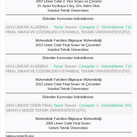
2007 Lineer Cebir 2. Vize Sınavı ve Çözümü
Dr. Aydın Kızılkaya // Arş. Grv. Adem Ükte
İstanbul Teknik Üniversitesi
Eklentiler Kısmından İndirebilirsiniz.
2012 LİNEAR ALGEBRA
Yazar:
Raven
- Cevaplar:
0
- Görüntüleme: 711
FİNAL SINAVI VE ÇÖZÜMLERİ // İSTANBUL TEKNİK ÜNİVERSİTESİ (İTÜ)
Mühendislik Fakültesi Bilgisayar Mühendisliği
2012 Lineer Cebir Final Sınavı Ve Çözümleri
İstanbul Teknik Üniversitesi
Eklentiler Kısmından İndirebilirsiniz.
2012 LİNEAR ALGEBRA
Yazar:
Raven
- Cevaplar:
0
- Görüntüleme: 710
FİNAL SINAVI VE ÇÖZÜMLERİ // İSTANBUL TEKNİK ÜNİVERSİTESİ (İTÜ)
Mühendislik Fakültesi Bilgisayar Mühendisliği
2012 Lineer Cebir Final Sınavı Ve Çözümleri
İstanbul Teknik Üniversitesi
Eklentiler Kısmından İndirebilirsiniz.
2005 LİNEER CEBİR FİNAL
Yazar:
Raven
- Cevaplar:
0
- Görüntüleme: 501
SINAVI // GEBZE TEKNİK ÜNİVERSİTESİ (GTÜ)
Mühendislik Fakültesi Bilgisayar Mühendisliği
2005 Lineer Cebir Final Sınavı
Gebze Teknik Üniversitesi
[align=center][color